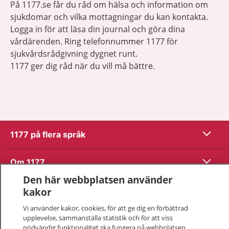
På 1177.se får du råd om hälsa och information om
sjukdomar och vilka mottagningar du kan kontakta.
Logga in för att läsa din journal och göra dina
vårdärenden. Ring telefonnummer 1177 för
sjukvårdsrådgivning dygnet runt.
1177 ger dig råd när du vill må bättre.
Show co
1177 på flera språk
Show co
Om 1177
Den här webbplatsen använder
Show co
Kontakt
kakor
Vi använder kakor, cookies, för att ge dig en förbättrad
upplevelse, sammanställa statistik och för att viss
Behandling av personuppgifter
nödvändig funktionalitet ska fungera på webbplatsen.