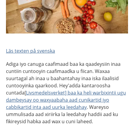
Läs texten på svenska
Adiga iyo canuga caafimaad baa ka qaadeysiin inaa
cuntiin cuntooyin caafimaadka u fiican. Waxaa
suurtagal ah inaa u baahantahay inaa iska ilaalisid
cuntooyinka qaarkood. Hey’adda kantaroosha
cuntada[
Livsmedelsverket] baa ka heli warbixintii ugu
dambeysay oo waxyaabaha aad cunikartid iyo
cabbikartid inta aad uurka leedahay
. Wareyso
ummulisada aad xiriirka la leedahay haddii aad ku
fikireysid habka aad wax u cuni laheed.