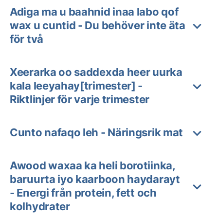
Adiga ma u baahnid inaa labo qof
wax u cuntid - Du behöver inte äta
för två
Xeerarka oo saddexda heer uurka
kala leeyahay[trimester] -
Riktlinjer för varje trimester
Cunto nafaqo leh - Näringsrik mat
Awood waxaa ka heli borotiinka,
baruurta iyo kaarboon haydarayt
- Energi från protein, fett och
kolhydrater