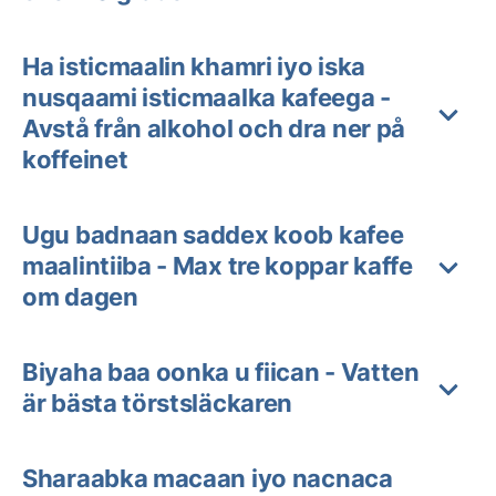
Ha isticmaalin khamri iyo iska
nusqaami isticmaalka kafeega -
Avstå från alkohol och dra ner på
koffeinet
Ugu badnaan saddex koob kafee
maalintiiba - Max tre koppar kaffe
om dagen
Biyaha baa oonka u fiican - Vatten
är bästa törstsläckaren
Sharaabka macaan iyo nacnaca