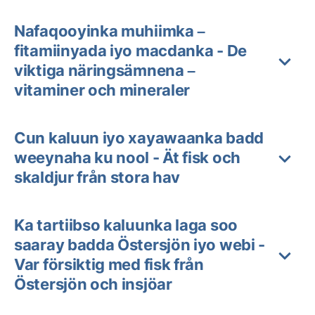
Nafaqooyinka muhiimka –
fitamiinyada iyo macdanka - De
viktiga näringsämnena –
vitaminer och mineraler
Cun kaluun iyo xayawaanka badd
weeynaha ku nool - Ät fisk och
skaldjur från stora hav
Ka tartiibso kaluunka laga soo
saaray badda Östersjön iyo webi -
Var försiktig med fisk från
Östersjön och insjöar