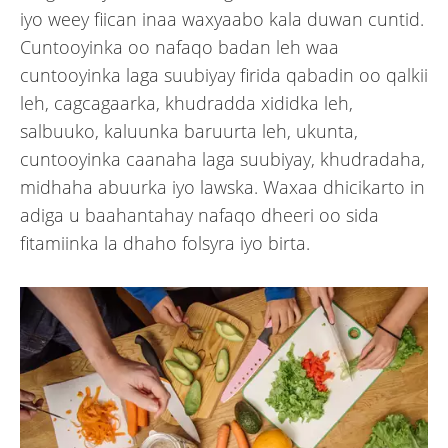
iyo weey fiican inaa waxyaabo kala duwan cuntid.
Cuntooyinka oo nafaqo badan leh waa
cuntooyinka laga suubiyay firida qabadin oo qalkii
leh, cagcagaarka, khudradda xididka leh,
salbuuko, kaluunka baruurta leh, ukunta,
cuntooyinka caanaha laga suubiyay, khudradaha,
midhaha abuurka iyo lawska. Waxaa dhicikarto in
adiga u baahantahay nafaqo dheeri oo sida
fitamiinka la dhaho folsyra iyo birta.