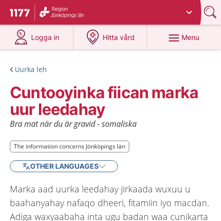
Du har valt region
Jönköpings län
.
To start page for 1177
at 1177.se
at 1177.se
Menu
Logga in
Hitta vård
Uurka leh
Cuntooyinka fiican marka
uur leedahay
Bra mat när du är gravid - somaliska
The information concerns Jönköpings län
The information concerns Jönköpings län
OTHER LANGUAGES
Marka aad uurka leedahay jirkaada wuxuu u
baahanyahay nafaqo dheeri, fitamiin iyo macdan.
Adiga waxyaabaha inta ugu badan waa cunikarta