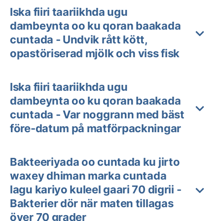
Iska fiiri taariikhda ugu
dambeynta oo ku qoran baakada
cuntada - Undvik rått kött,
opastöriserad mjölk och viss fisk
Iska fiiri taariikhda ugu
dambeynta oo ku qoran baakada
cuntada - Var noggrann med bäst
före-datum på matförpackningar
Bakteeriyada oo cuntada ku jirto
waxey dhiman marka cuntada
lagu kariyo kuleel gaari 70 digrii -
Bakterier dör när maten tillagas
över 70 grader