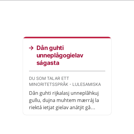
Dån guhti
unneplågogielav
ságasta
DU SOM TALAR ETT
MINORITETSSPRÅK - LULESAMISKA
Dån guhti rijkalasj unneplåhkuj
gullu, dujna muhtem mærráj la
riektá ietjat gielav anátjit gå
huvsujn guládallamin la. Dánna
gehtja mij iesjgeŋga dilijn fámon
la.