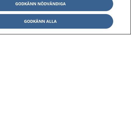
GODKÄNN NÖDVÄNDIGA
GODKÄNN ALLA
Om 1177
Kontakt
E-tjänster
Press
Aktuellt
Digital tillgänglighet
Inställningar för kakor
av personuppgifter
Hantering av kakor