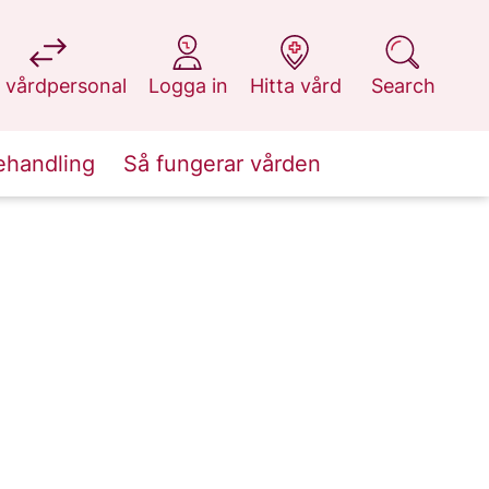
at 1177.se
at 1177.se
at 1177.se
at 1177.se
 vårdpersonal
Logga in
Hitta vård
Search
ehandling
Så fungerar vården