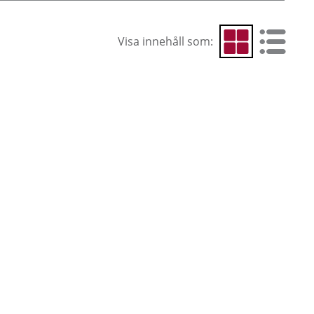
Visa innehåll som:
Visa som rutnät
Visa som 
Cur