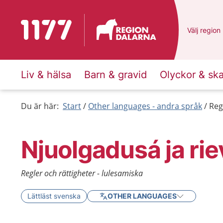
To start page for 1177
Du har val
Välj
en ann
region
Liv & hälsa
Barn & gravid
Olyckor & sk
Du är här:
Start
Other languages - andra språk
Reg
Njuolgadusá ja ri
Regler och rättigheter - lulesamiska
Lättläst svenska
OTHER LANGUAGES