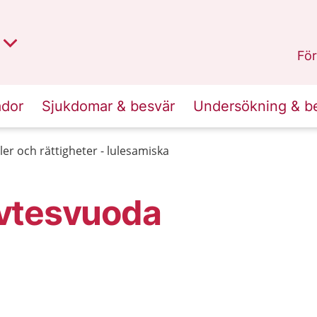
t region
an
Dalarna
.
För
ador
Sjukdomar & besvär
Undersökning & b
ler och rättigheter - lulesamiska
evtesvuoda