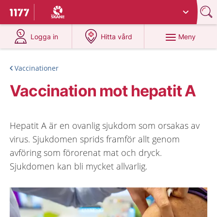
Du har valt region
Skåne
.
Till startsidan för 1177
på 1177.se
på 1177.se
Meny
Logga in
Hitta vård
Vaccinationer
Vaccination mot hepatit A
Hepatit A är en ovanlig sjukdom som orsakas av
virus. Sjukdomen sprids framför allt genom
avföring som förorenat mat och dryck.
Sjukdomen kan bli mycket allvarlig.