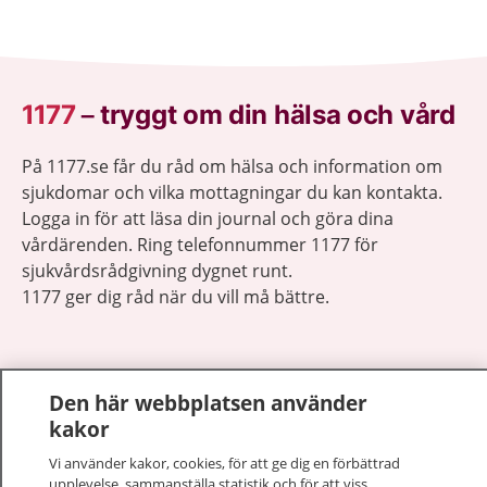
1177
–
tryggt om din hälsa och vård
På 1177.se får du råd om hälsa och information om
sjukdomar och vilka mottagningar du kan kontakta.
Logga in för att läsa din journal och göra dina
vårdärenden. Ring telefonnummer 1177 för
sjukvårdsrådgivning dygnet runt.
1177 ger dig råd när du vill må bättre.
Den här webbplatsen använder
kakor
Visa inn
1177 på flera språk
Vi använder kakor, cookies, för att ge dig en förbättrad
upplevelse, sammanställa statistik och för att viss