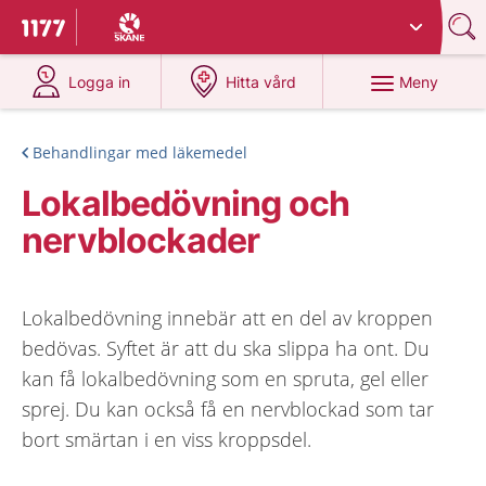
Du har valt region
Skåne
.
Till startsidan för 1177
på 1177.se
på 1177.se
Meny
Logga in
Hitta vård
Behandlingar med läkemedel
Lokalbedövning och
nervblockader
Lokalbedövning innebär att en del av kroppen
bedövas. Syftet är att du ska slippa ha ont. Du
kan få lokalbedövning som en spruta, gel eller
sprej. Du kan också få en nervblockad som tar
bort smärtan i en viss kroppsdel.