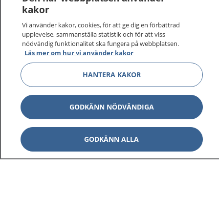
kakor
På 1177.se får du råd om hälsa och information om
Vi använder kakor, cookies, för att ge dig en förbättrad
sjukdomar och vilka mottagningar du kan kontakta.
upplevelse, sammanställa statistik och för att viss
Logga in för att läsa din journal och göra dina
nödvändig funktionalitet ska fungera på webbplatsen.
vårdärenden. Ring telefonnummer 1177 för
Läs mer om hur vi använder kakor
sjukvårdsrådgivning dygnet runt.
HANTERA KAKOR
1177 ger dig råd när du vill må bättre.
GODKÄNN NÖDVÄNDIGA
Visa inn
GODKÄNN ALLA
1177 på flera språk
Visa inn
Om 1177
Visa inn
Kontakt