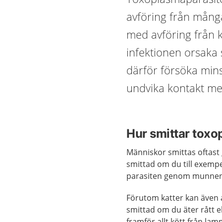
avföring från mång
med avföring från k
infektionen orsaka 
därför försöka min
undvika kontakt med
Hur smittar toxo
Människor smittas oftast 
smittad om du till exempe
parasiten genom munnen
Förutom katter kan även a
smittad om du äter rått el
framför allt kött från lam