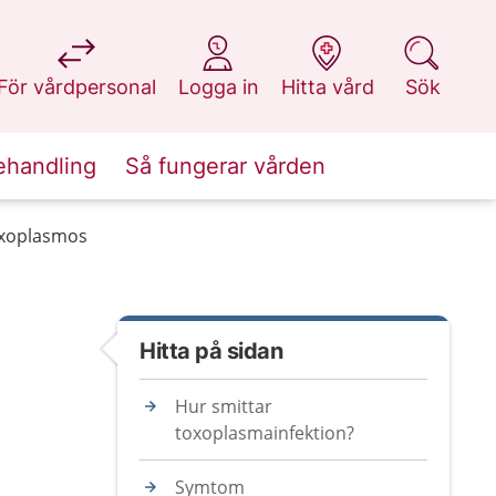
på 1177.se
på 1177.se
på 1177.se
på 1177.se
För vårdpersonal
Logga in
Hitta vård
Sök
ehandling
Så fungerar vården
oxoplasmos
Hitta på sidan
Hur smittar
toxoplasmainfektion?
Symtom