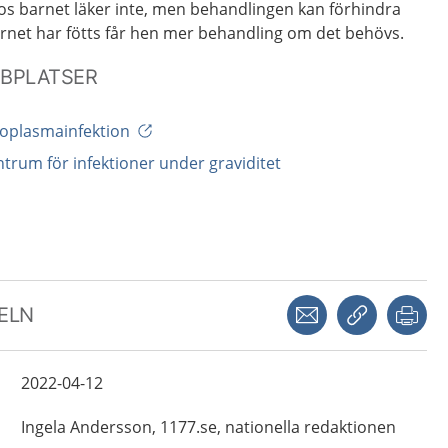
hos barnet läker inte, men behandlingen kan förhindra
arnet har fötts får hen mer behandling om det behövs.
BBPLATSER
xoplasmainfektion
trum för infektioner under graviditet
Dela via mejl
Kopiera län
Skr
KELN
2022-04-12
Ingela
Andersson,
1177.se, nationella redaktionen