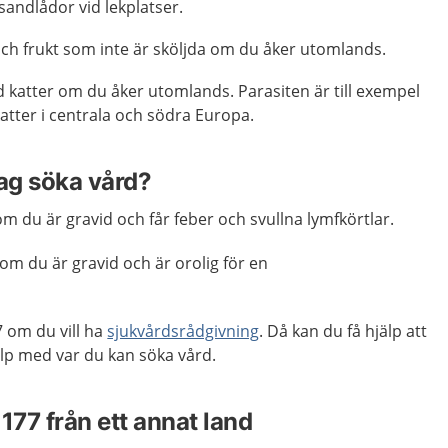
 sandlådor vid lekplatser.
ch frukt som inte är sköljda om du åker utomlands.
 katter om du åker utomlands. Parasiten är till exempel
atter i centrala och södra Europa.
jag söka vård?
m du är gravid och får feber och svullna lymfkörtlar.
m du är gravid och är orolig för en
 om du vill ha
sjukvårdsrådgivning
.
Då kan du få hjälp att
p med var du kan söka vård.
1177 från ett annat land