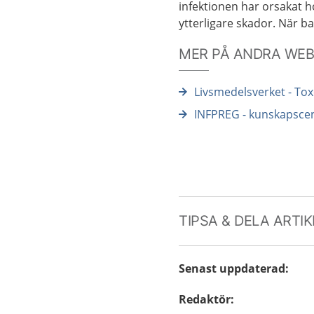
infektionen har orsakat 
ytterligare skador. När b
MER PÅ ANDRA WE
Livsmedelsverket - To
INFPREG - kunskapscen
TIPSA & DELA ARTI
Senast uppdaterad
:
Redaktör
: