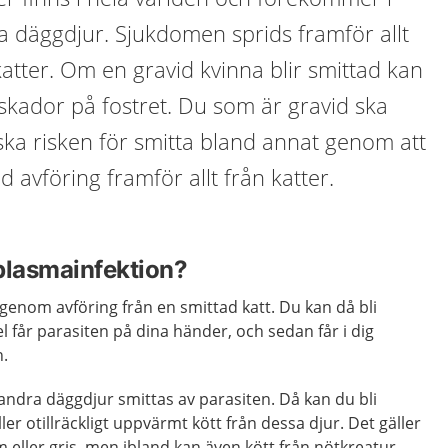
a däggdjur. Sjukdomen sprids framför allt
atter. Om en gravid kvinna blir smittad kan
skador på fostret. Du som är gravid ska
ska risken för smitta bland annat genom att
 avföring framför allt från katter.
plasmainfektion?
genom avföring från en smittad katt. Du kan då bli
l får parasiten på dina händer, och sedan får i dig
.
ndra däggdjur smittas av parasiten. Då kan du bli
ler otillräckligt uppvärmt kött från dessa djur. Det gäller
m eller gris, men ibland kan även kött från nötkreatur