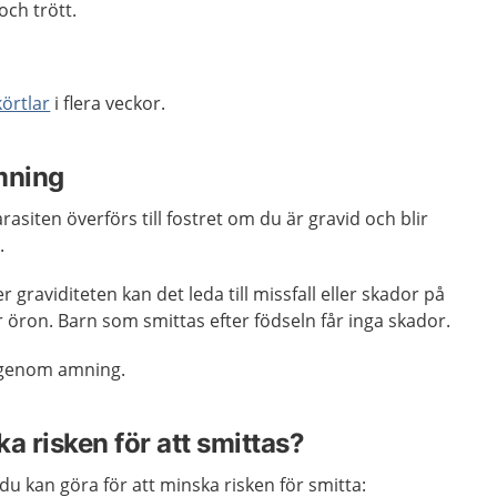
och trött.
körtlar
i flera veckor.
mning
arasiten överförs till fostret om du är gravid och blir
.
r graviditeten kan det leda till missfall eller skador på
r öron. Barn som smittas efter födseln får inga skador.
 genom amning.
a risken för att smittas?
du kan göra för att minska risken för smitta: