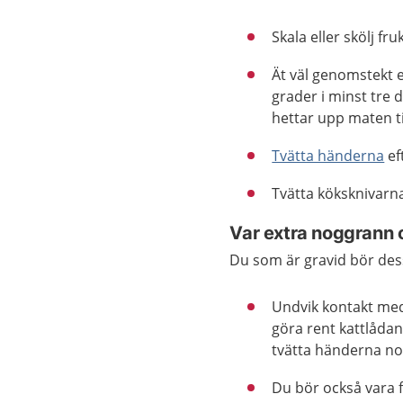
Skala eller skölj f
Ät väl genomstekt el
grader i minst tre
hettar upp maten ti
Tvätta händerna
ef
Tvätta köksknivarna
Var extra noggrann 
Du som är gravid bör de
Undvik kontakt med
göra rent kattlåda
tvätta händerna no
Du bör också vara f