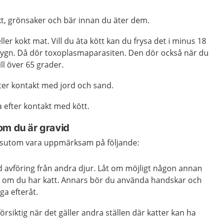
rukt, grönsaker och bär innan du äter dem.
ler kokt mat. Vill du äta kött kan du frysa det i minus 18
 dygn. Då dör toxoplasmaparasiten. Den dör också när du
ll över 65 grader.
ter kontakt med jord och sand.
 efter kontakt med kött.
om du är gravid
ssutom vara uppmärksam på följande:
 avföring från andra djur. Låt om möjligt någon annan
n om du har katt. Annars bör du använda handskar och
ga efteråt.
örsiktig när det gäller andra ställen där katter kan ha