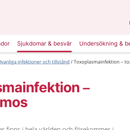
n
Skåne
.
ador
Sjukdomar & besvär
Undersökning & b
vanliga infektioner och tillstånd
Toxoplasmainfektion – t
mainfektion –
smos
r finns i hela världen och förekommer i