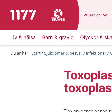
Till startsidan för 1177
Du har valt regio
Välj
en annan
region
Liv & hälsa
Barn & gravid
Olyckor & sk
Du är här:
Start
Sjukdomar & besvär
Infektioner
O
Toxoplas
toxopla
Toxoplasmaparasite