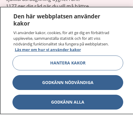
1177 ger dig råd när du vill må bättre.
Den här webbplatsen använder
kakor
Vi använder kakor, cookies, för att ge dig en förbättrad
upplevelse, sammanställa statistik och för att viss
Visa inn
nödvändig funktionalitet ska fungera på webbplatsen.
1177 på flera språk
Läs mer om hur vi använder kakor
Visa inn
Om 1177
HANTERA KAKOR
Visa inn
Kontakt
GODKÄNN NÖDVÄNDIGA
Behandling av personuppgifter
GODKÄNN ALLA
Hantering av kakor
Inställningar för kakor