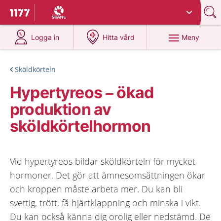
Du har valt region
Skåne
.
Till startsidan för 1177
på 1177.se
på 1177.se
Meny
Logga in
Hitta vård
Sköldkörteln
Hypertyreos – ökad
produktion av
sköldkörtelhormon
Vid hypertyreos bildar sköldkörteln för mycket
hormoner. Det gör att ämnesomsättningen ökar
och kroppen måste arbeta mer. Du kan bli
svettig, trött, få hjärtklappning och minska i vikt.
Du kan också känna dig orolig eller nedstämd. De