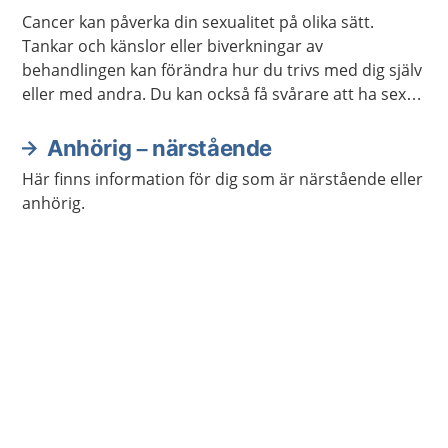
Cancer kan påverka din sexualitet på olika sätt.
Tankar och känslor eller biverkningar av
behandlingen kan förändra hur du trivs med dig själv
eller med andra. Du kan också få svårare att ha sex
på samma sätt som förut. Ofta går det att stärka
lusten och förmågan att ha sex.
Anhörig – närstående
Här finns information för dig som är närstående eller
anhörig.