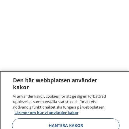
Den här webbplatsen använder
1177
kakor
–
tryggt om din hälsa och vård
Vi använder kakor, cookies, för att ge dig en förbättrad
På 1177.se får du råd om hälsa och information om
upplevelse, sammanställa statistik och för att viss
nödvändig funktionalitet ska fungera på webbplatsen.
sjukdomar och vilka mottagningar du kan kontakta.
Läs mer om hur vi använder kakor
Logga in för att läsa din journal och göra dina
vårdärenden. Ring telefonnummer 1177 för
HANTERA KAKOR
sjukvårdsrådgivning dygnet runt.