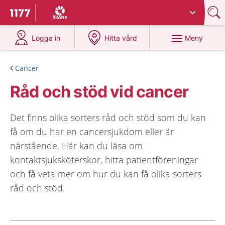
Du har valt region
Skåne
.
Till startsidan för 1177
på 1177.se
på 1177.se
Meny
Logga in
Hitta vård
Cancer
Råd och stöd vid cancer
Det finns olika sorters råd och stöd som du kan
få om du har en cancersjukdom eller är
närstående. Här kan du läsa om
kontaktsjuksköterskor, hitta patientföreningar
och få veta mer om hur du kan få olika sorters
råd och stöd.