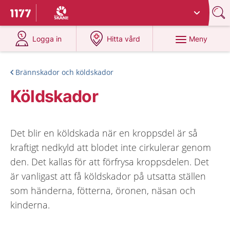
Du har valt region
Skåne
.
Till startsidan för 1177
på 1177.se
på 1177.se
Meny
Logga in
Hitta vård
Brännskador och köldskador
Köldskador
Det blir en köldskada när en kroppsdel är så
kraftigt nedkyld att blodet inte cirkulerar genom
den. Det kallas för att förfrysa kroppsdelen. Det
är vanligast att få köldskador på utsatta ställen
som händerna, fötterna, öronen, näsan och
kinderna.