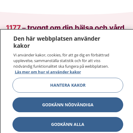
1177
–
tryggt om din hälsa och vård
Den här webbplatsen använder
På 1177.se får du råd om hälsa och information om
kakor
sjukdomar och vilka mottagningar du kan kontakta.
Vi använder kakor, cookies, för att ge dig en förbättrad
Logga in för att läsa din journal och göra dina
upplevelse, sammanställa statistik och för att viss
vårdärenden. Ring telefonnummer 1177 för
nödvändig funktionalitet ska fungera på webbplatsen.
sjukvårdsrådgivning dygnet runt.
Läs mer om hur vi använder kakor
1177 ger dig råd när du vill må bättre.
HANTERA KAKOR
GODKÄNN NÖDVÄNDIGA
Visa inn
1177 på flera språk
GODKÄNN ALLA
Visa inn