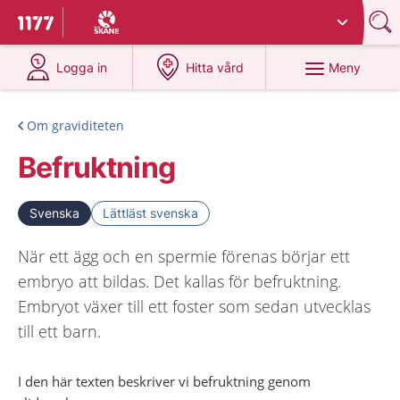
Du har valt region
Skåne
.
Till startsidan för 1177
på 1177.se
på 1177.se
Meny
Logga in
Hitta vård
Om graviditeten
Befruktning
Svenska
Lättläst svenska
När ett ägg och en spermie förenas börjar ett
embryo att bildas. Det kallas för befruktning.
Embryot växer till ett foster som sedan utvecklas
till ett barn.
I den här texten beskriver vi befruktning genom