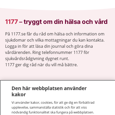
1177
–
tryggt om din hälsa och vård
På 1177.se får du råd om hälsa och information om
sjukdomar och vilka mottagningar du kan kontakta.
Logga in för att läsa din journal och göra dina
vårdärenden. Ring telefonnummer 1177 för
sjukvårdsrådgivning dygnet runt.
1177 ger dig råd när du vill må bättre.
Den här webbplatsen använder
kakor
Visa inn
1177 på flera språk
Vi använder kakor, cookies, för att ge dig en förbättrad
upplevelse, sammanställa statistik och för att viss
Visa inn
nödvändig funktionalitet ska fungera på webbplatsen.
Om 1177