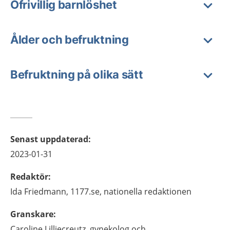
Ofrivillig barnlöshet
Ålder och befruktning
Befruktning på olika sätt
Senast uppdaterad
:
2023-01-31
Redaktör
:
Ida
Friedmann,
1177.se, nationella redaktionen
Granskare
:
Caroline
Lilliecreutz,
gynekolog och