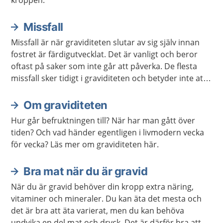
Missfall
Missfall är när graviditeten slutar av sig själv innan
fostret är färdigutvecklat. Det är vanligt och beror
oftast på saker som inte går att påverka. De flesta
missfall sker tidigt i graviditeten och betyder inte att
något är fel på ens kropp.
Om graviditeten
Hur går befruktningen till? När har man gått över
tiden? Och vad händer egentligen i livmodern vecka
för vecka? Läs mer om graviditeten här.
Bra mat när du är gravid
När du är gravid behöver din kropp extra näring,
vitaminer och mineraler. Du kan äta det mesta och
det är bra att äta varierat, men du kan behöva
undvika en del mat och dryck. Det är därför bra att