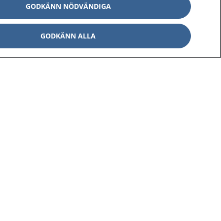
GODKÄNN NÖDVÄNDIGA
GODKÄNN ALLA
Om 1177
Kontakt
E-tjänster
Press
Aktuellt
Digital tillgänglighet
Inställningar för kakor
av personuppgifter
Hantering av kakor