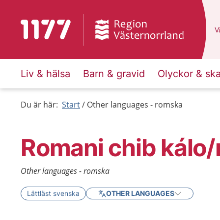
To start page for 1177
D
Vä
Liv & hälsa
Barn & gravid
Olyckor & sk
Du är här:
Start
Other languages - romska
Romani chib kálo/
Other languages - romska
Lättläst svenska
OTHER LANGUAGES