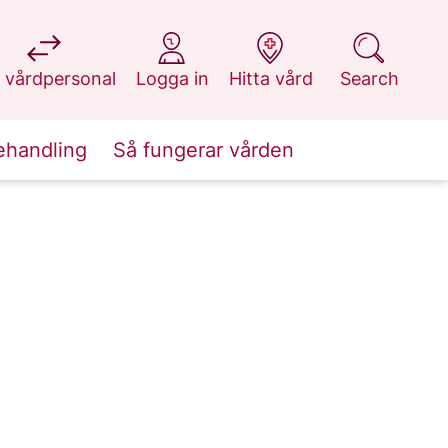
at 1177.se
at 1177.se
at 1177.se
at 1177.se
 vårdpersonal
Logga in
Hitta vård
Search
ehandling
Så fungerar vården