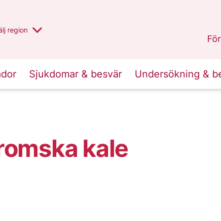
u har valt region
lj
en annan
region
Västernorrland
.
För
ador
Sjukdomar & besvär
Undersökning & b
romska kale