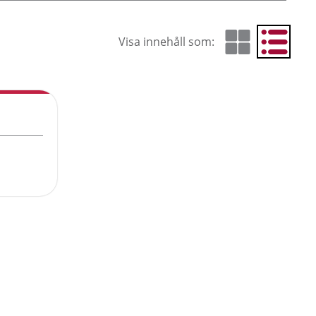
Visa innehåll som:
Visa som rutnät
Visa som 
Cur