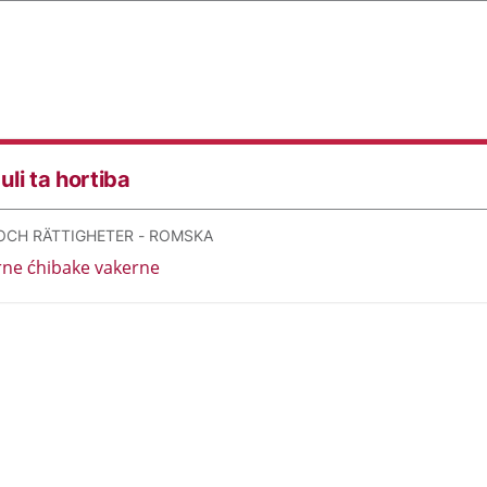
uli ta hortiba
OCH RÄTTIGHETER - ROMSKA
ne ćhibake vakerne