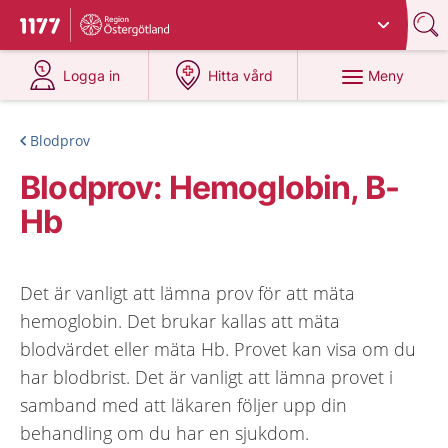
Du har valt region
Östergötland
.
Till startsidan för 1177
på 1177.se
på 1177.se
Meny
Logga in
Hitta vård
Blodprov
Blodprov: Hemoglobin, B-
Hb
Det är vanligt att lämna prov för att mäta
hemoglobin. Det brukar kallas att mäta
blodvärdet eller mäta Hb. Provet kan visa om du
har blodbrist. Det är vanligt att lämna provet i
samband med att läkaren följer upp din
behandling om du har en sjukdom.