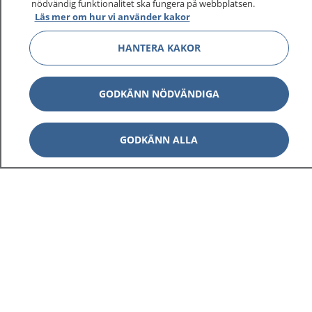
nödvändig funktionalitet ska fungera på webbplatsen.
Läs mer om hur vi använder kakor
Visa inn
1177 på flera språk
HANTERA KAKOR
Visa inn
Om 1177
GODKÄNN NÖDVÄNDIGA
Visa inn
Kontakt
GODKÄNN ALLA
Behandling av personuppgifter
Hantering av kakor
Inställningar för kakor
1177 – en tjänst från
Inera.