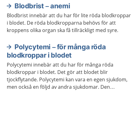
Blodbrist – anemi
Blodbrist innebär att du har för lite röda blodkroppar
i blodet. De röda blodkropparna behövs för att
kroppens olika organ ska få tillräckligt med syre.
Polycytemi – för många röda
blodkroppar i blodet
Polycytemi innebär att du har för många röda
blodkroppar i blodet. Det gör att blodet blir
tjockflytande. Polycytemi kan vara en egen sjukdom,
men också en följd av andra sjukdomar. Den
behandling du får beror på vilken form av polycytemi
du har.