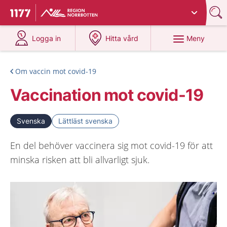
Du har valt region
Norrbotten
.
Till startsidan för 1177
på 1177.se
på 1177.se
Meny
Logga in
Hitta vård
Om vaccin mot covid-19
Vaccination mot covid-19
Svenska
Lättläst svenska
En del behöver vaccinera sig mot covid-19 för att
minska risken att bli allvarligt sjuk.