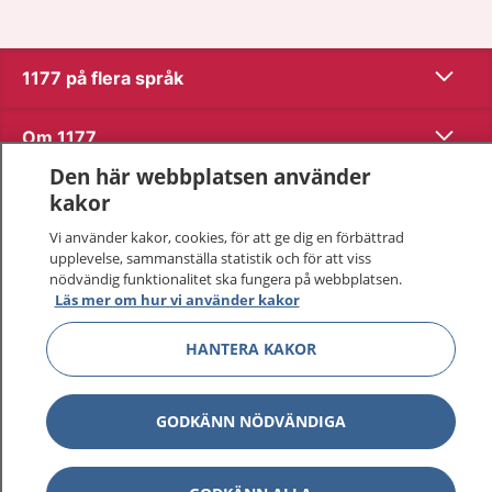
Visa inn
1177 på flera språk
Visa inn
Om 1177
Den här webbplatsen använder
Visa inn
Kontakt
kakor
Vi använder kakor, cookies, för att ge dig en förbättrad
upplevelse, sammanställa statistik och för att viss
Behandling av personuppgifter
nödvändig funktionalitet ska fungera på webbplatsen.
Läs mer om hur vi använder kakor
Hantering av kakor
HANTERA KAKOR
Inställningar för kakor
GODKÄNN NÖDVÄNDIGA
1177 – en tjänst från
Inera.