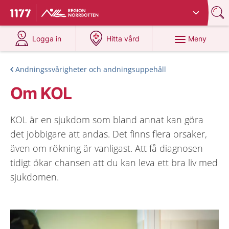
Du har valt region
Norrbotten
.
Till startsidan för 1177
på 1177.se
på 1177.se
Meny
Logga in
Hitta vård
Andningssvårigheter och andningsuppehåll
Om KOL
KOL är en sjukdom som bland annat kan göra
det jobbigare att andas. Det finns flera orsaker,
även om rökning är vanligast. Att få diagnosen
tidigt ökar chansen att du kan leva ett bra liv med
sjukdomen.