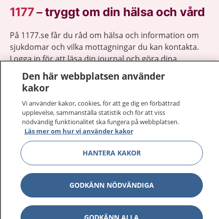
1177
–
tryggt om din hälsa och vård
På 1177.se får du råd om hälsa och information om
sjukdomar och vilka mottagningar du kan kontakta.
Logga in för att läsa din journal och göra dina
vårdärenden. Ring telefonnummer 1177 för
Den här webbplatsen använder
sjukvårdsrådgivning dygnet runt.
kakor
1177 ger dig råd när du vill må bättre.
Vi använder kakor, cookies, för att ge dig en förbättrad
upplevelse, sammanställa statistik och för att viss
nödvändig funktionalitet ska fungera på webbplatsen.
Läs mer om hur vi använder kakor
HANTERA KAKOR
Visa inn
1177 på flera språk
Visa inn
GODKÄNN NÖDVÄNDIGA
Om 1177
Visa inn
Kontakt
GODKÄNN ALLA