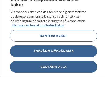
kakor
På 1177.se får du råd om hälsa och information om
Vi använder kakor, cookies, för att ge dig en förbättrad
sjukdomar och vilka mottagningar du kan kontakta.
upplevelse, sammanställa statistik och för att viss
Logga in för att läsa din journal och göra dina
nödvändig funktionalitet ska fungera på webbplatsen.
vårdärenden. Ring telefonnummer 1177 för
Läs mer om hur vi använder kakor
sjukvårdsrådgivning dygnet runt.
HANTERA KAKOR
1177 ger dig råd när du vill må bättre.
GODKÄNN NÖDVÄNDIGA
Visa inn
GODKÄNN ALLA
1177 på flera språk
Visa inn
Om 1177
Visa inn
Kontakt