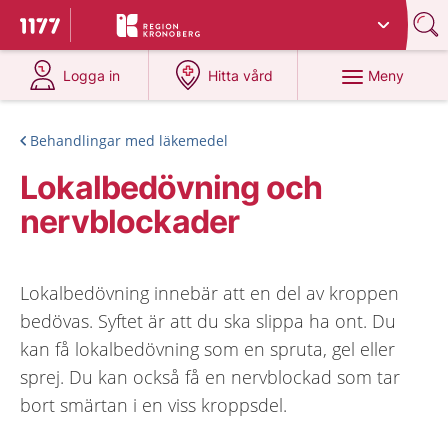
Du har valt region
Kronoberg
.
Till startsidan för 1177
på 1177.se
på 1177.se
Meny
Logga in
Hitta vård
Behandlingar med läkemedel
Lokalbedövning och
nervblockader
Lokalbedövning innebär att en del av kroppen
bedövas. Syftet är att du ska slippa ha ont. Du
kan få lokalbedövning som en spruta, gel eller
sprej. Du kan också få en nervblockad som tar
bort smärtan i en viss kroppsdel.