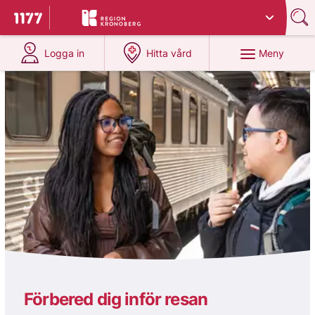
Du har valt region
Kronoberg
.
Till startsidan för 1177
på 1177.se
på 1177.se
Meny
Logga in
Hitta vård
1177
Förbered dig inför resan