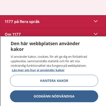
Visa inn
1177 på flera språk
Visa inn
Om 1177
Den här webbplatsen använder
Visa inn
Kontakt
kakor
Vi använder kakor, cookies, för att ge dig en förbättrad
upplevelse, sammanställa statistik och för att viss
Behandling av personuppgifter
nödvändig funktionalitet ska fungera på webbplatsen.
Läs mer om hur vi använder kakor
Hantering av kakor
HANTERA KAKOR
Inställningar för kakor
GODKÄNN NÖDVÄNDIGA