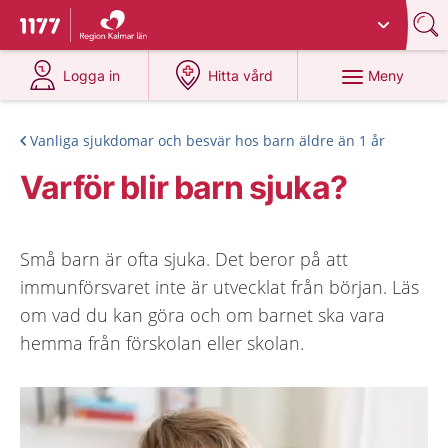
Du har valt region
Kalmar län
.
Till startsidan för 1177
på 1177.se
på 1177.se
Meny
Logga in
Hitta vård
Vanliga sjukdomar och besvär hos barn äldre än 1 år
Varför blir barn sjuka?
Små barn är ofta sjuka. Det beror på att
immunförsvaret inte är utvecklat från början. Läs
om vad du kan göra och om barnet ska vara
hemma från förskolan eller skolan.