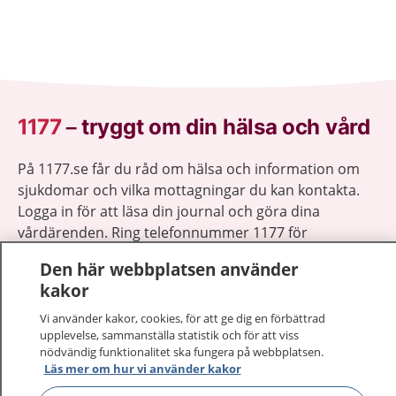
1177
–
tryggt om din hälsa och vård
På 1177.se får du råd om hälsa och information om
sjukdomar och vilka mottagningar du kan kontakta.
Logga in för att läsa din journal och göra dina
vårdärenden. Ring telefonnummer 1177 för
sjukvårdsrådgivning dygnet runt.
Den här webbplatsen använder
1177 ger dig råd när du vill må bättre.
kakor
Vi använder kakor, cookies, för att ge dig en förbättrad
upplevelse, sammanställa statistik och för att viss
nödvändig funktionalitet ska fungera på webbplatsen.
Läs mer om hur vi använder kakor
Visa inn
1177 på flera språk