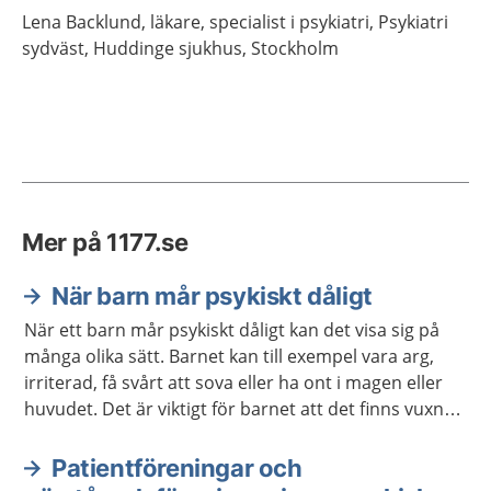
Lena
Backlund,
läkare, specialist i psykiatri,
Psykiatri
sydväst, Huddinge sjukhus,
Stockholm
Mer på 1177.se
När barn mår psykiskt dåligt
När ett barn mår psykiskt dåligt kan det visa sig på
många olika sätt. Barnet kan till exempel vara arg,
irriterad, få svårt att sova eller ha ont i magen eller
huvudet. Det är viktigt för barnet att det finns vuxna
som lyssnar och ger stöd. Ibland behövs också stöd
och hjälp från sjukvården eller kommunen.
Patientföreningar och