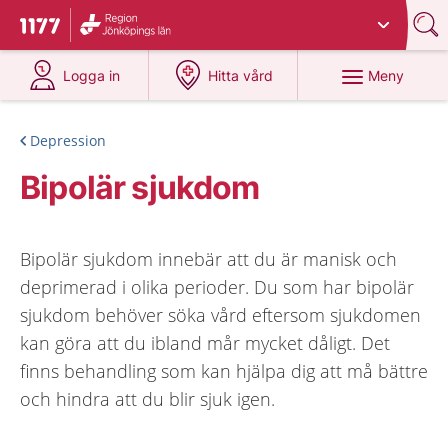
Du har valt region
Jönköpings län
.
Till startsidan för 1177
på 1177.se
på 1177.se
Meny
Logga in
Hitta vård
Depression
Bipolär sjukdom
Bipolär sjukdom innebär att du är manisk och
deprimerad i olika perioder. Du som har bipolär
sjukdom behöver söka vård eftersom sjukdomen
kan göra att du ibland mår mycket dåligt. Det
finns behandling som kan hjälpa dig att må bättre
och hindra att du blir sjuk igen.