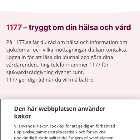
1177
–
tryggt om din hälsa och vård
På 1177.se får du råd om hälsa och information om
sjukdomar och vilka mottagningar du kan kontakta.
Logga in för att läsa din journal och göra dina
vårdärenden. Ring telefonnummer 1177 för
sjukvårdsrådgivning dygnet runt.
1177 ger dig råd när du vill må bättre.
Den här webbplatsen använder
kakor
Visa inn
1177 på flera språk
Vi använder kakor, cookies, för att ge dig en förbättrad
upplevelse, sammanställa statistik och för att viss
Visa inn
nödvändig funktionalitet ska fungera på webbplatsen.
Om 1177