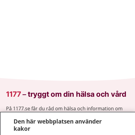
1177
–
tryggt om din hälsa och vård
På 1177.se får du råd om hälsa och information om
sjukdomar och vilka mottagningar du kan kontakta.
Den här webbplatsen använder
Logga in för att läsa din journal och göra dina
kakor
vårdärenden. Ring telefonnummer 1177 för