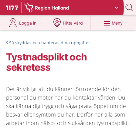
Du har valt region
Halland
.
Till startsidan för 1177
på 1177.se
på 1177.se
Meny
Logga in
Hitta vård
Så skyddas och hanteras dina uppgifter
Tystnadsplikt och
sekretess
Det är viktigt att du känner förtroende för den
personal du möter när du kontaktar vården. Du
ska känna dig trygg och våga prata öppet om de
besvär eller symtom du har. Därför har alla som
arbetar inom hälso- och sjukvården tystnadsplikt.