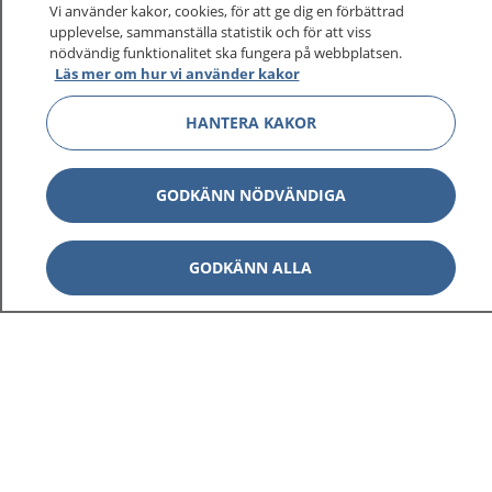
sjukvårdsrådgivning dygnet runt.
Vi använder kakor, cookies, för att ge dig en förbättrad
upplevelse, sammanställa statistik och för att viss
1177 ger dig råd när du vill må bättre.
nödvändig funktionalitet ska fungera på webbplatsen.
Läs mer om hur vi använder kakor
HANTERA KAKOR
Visa inn
1177 på flera språk
GODKÄNN NÖDVÄNDIGA
Visa inn
Om 1177
GODKÄNN ALLA
Visa inn
Kontakt
Behandling av personuppgifter
Hantering av kakor