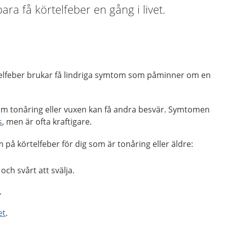
ra få körtelfeber en gång i livet.
elfeber brukar få lindriga symtom som påminner om en
om tonåring eller vuxen kan få andra besvär. Symtomen
s
, men är ofta kraftigare.
 på körtelfeber för dig som är tonåring eller äldre:
och svårt att svälja.
.
et
.