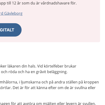
n upp till 12 år som du är vårdnadshavare för.
rd Gävleborg
GITALT
er läkaren din hals. Vid körtelfeber brukar
 och röda och ha en gråvit beläggning.
rmhålorna, i ljumskarna och på andra ställen på kroppen
rtlar. Det är för att känna efter om de är svullna eller
gen för att avgöra om mjälten eller levern är svullen.