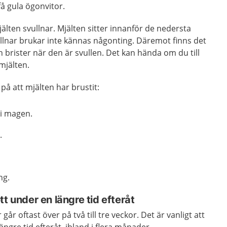
å gula ögonvitor.
jälten svullnar. Mjälten sitter innanför de nedersta
llnar brukar inte kännas någonting. Däremot finns det
ten brister när den är svullen. Det kan hända om du till
mjälten.
å att mjälten har brustit:
 i magen.
.
ng.
t under en längre tid efteråt
år oftast över på två till tre veckor. Det är vanligt att