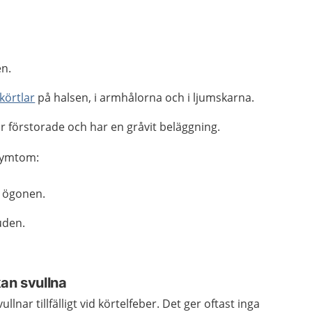
en.
körtlar
på halsen, i armhålorna och i ljumskarna.
r förstorade och har en gråvit beläggning.
 symtom:
t ögonen.
uden.
an svullna
ullnar tillfälligt vid körtelfeber. Det ger oftast inga