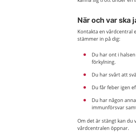
känna sig trött under en l
När och var ska 
Kontakta en vårdcentral 
stämmer in på dig:
Du har ont i halse
förkylning.
Du har svårt att svä
Du får feber igen ef
Du har någon annan
immunförsvar samti
Om det är stängt kan du v
vårdcentralen öppnar.