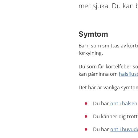
mer sjuka. Du kan ba
Symtom
Barn som smittas av kört
förkylning.
Du som får körtelfeber s
kan påminna om
halsflus
Det här är vanliga symtom
Du har
ont i halsen
Du känner dig trött
Du har
ont i huvud