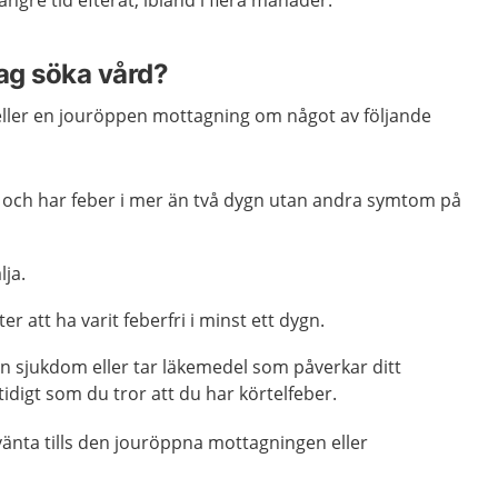
ängre tid efteråt, ibland i flera månader.
jag söka vård?
eller en jouröppen mottagning om något av följande
n och har feber i mer än två dygn utan andra symtom på
lja.
ter att ha varit feberfri i minst ett dygn.
 sjukdom eller tar läkemedel som påverkar ditt
digt som du tror att du har körtelfeber.
änta tills den jouröppna mottagningen eller