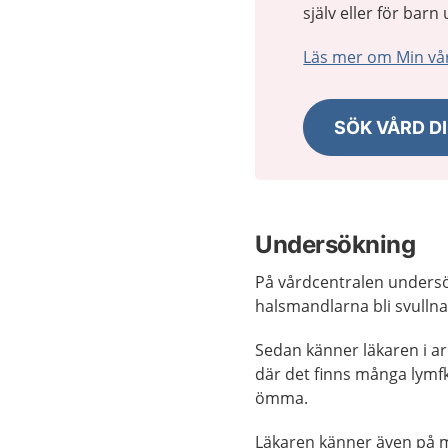
själv eller för bar
Läs mer om Min vå
SÖK VÅRD DI
Undersökning
På vårdcentralen undersök
halsmandlarna bli svullna
Sedan känner läkaren i a
där det finns många lymfkö
ömma.
Läkaren känner även på ma