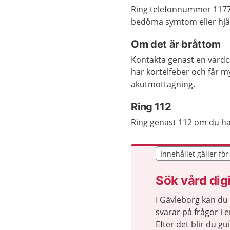
Ring telefonnummer 1177 o
bedöma symtom eller hjäl
Om det är bråttom
Kontakta genast en vårdc
har körtelfeber och får m
akutmottagning.
Ring 112
Ring genast 112 om du har
Innehållet gäller fö
Innehållet gäller fö
Sök vård digi
I Gävleborg kan du
svarar på frågor i 
Efter det blir du gu