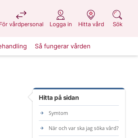
på 1177.se
på 1177.se
på 1177.se
på 1177.se
För vårdpersonal
Logga in
Hitta vård
Sök
ehandling
Så fungerar vården
Hitta på sidan
Symtom
När och var ska jag söka vård?