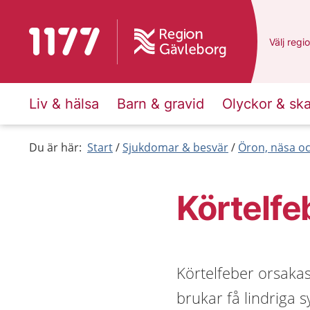
Till startsidan för 1177
Du har v
Välj
en a
regi
Liv & hälsa
Barn & gravid
Olyckor & sk
Du är här:
Start
Sjukdomar & besvär
Öron, näsa oc
Körtelfe
Körtelfeber orsakas
brukar få lindriga