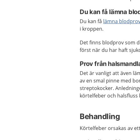
Du kan få lämna blo
Du kan få
lämna blodpro
i kroppen.
Det finns blodprov som di
först när du har haft sju
Prov från halsmandl
Det är vanligt att även l
av en smal pinne med bom
streptokocker. Anledninge
körtelfeber och halsfluss 
Behandling
Körtelfeber orsakas av et