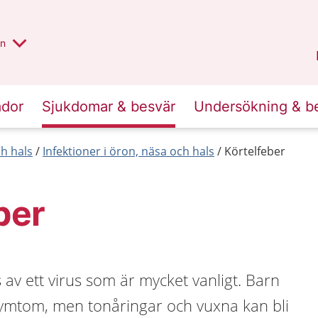
alt region
nnan
on
Gävleborg
.
ador
Sjukdomar & besvär
Undersökning & b
h hals
Infektioner i öron, näsa och hals
Körtelfeber
ber
 av ett virus som är mycket vanligt. Barn
 symtom, men tonåringar och vuxna kan bli