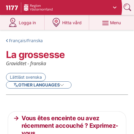
Du har valt region
Västernorrland
.
To start page for 1177
at 1177.se
at 1177.se
Menu
Logga in
Hitta vård
Français/Franska
La grossesse
Graviditet - franska
Lättläst svenska
OTHER LANGUAGES
Current articles
Vous êtes enceinte ou avez
récemment accouché ? Exprimez-
vous.