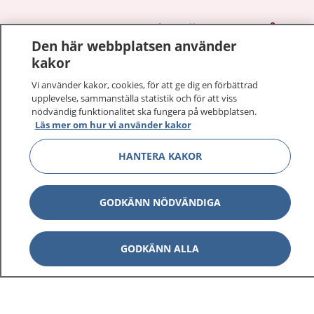
1177
–
tryggt om din hälsa och vård
Den här webbplatsen använder
kakor
På 1177.se får du råd om hälsa och information om
sjukdomar och vilka mottagningar du kan kontakta.
Vi använder kakor, cookies, för att ge dig en förbättrad
Logga in för att läsa din journal och göra dina
upplevelse, sammanställa statistik och för att viss
nödvändig funktionalitet ska fungera på webbplatsen.
vårdärenden. Ring telefonnummer 1177 för
Läs mer om hur vi använder kakor
sjukvårdsrådgivning dygnet runt.
1177 ger dig råd när du vill må bättre.
HANTERA KAKOR
GODKÄNN NÖDVÄNDIGA
Show co
1177 på flera språk
GODKÄNN ALLA
Show co
Om 1177
Show co