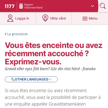
Du har valt region
Västernorrland
.
To start page for 1177
at 1177.se
at 1177.se
Menu
Logga in
Hitta vård
La grossesse
Vous êtes enceinte ou avez
récemment accouché ?
Exprimez-vous.
Gravid eller nyss fött barn? Gör din röst hörd - franska
OTHER LANGUAGES
Si vous êtes enceinte ou avez récemment
accouché, vous avez la possibilité de participer à
une enquête appelée Graviditetsenkäten