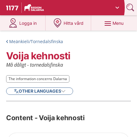
Du har valt region
Dalarna
.
To start page for 1177
at 1177.se
at 1177.se
Menu
Logga in
Hitta vård
Meänkieli/Tornedalsfinska
Voija kehnosti
Må dåligt - tornedalsfinska
The information concerns Dalarna
The information concerns Dalarna
OTHER LANGUAGES
Content - Voija kehnosti