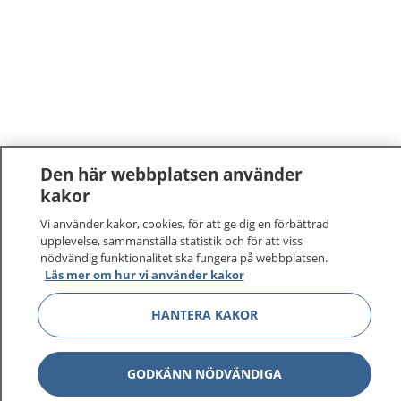
Den här webbplatsen använder
kakor
Vi använder kakor, cookies, för att ge dig en förbättrad
upplevelse, sammanställa statistik och för att viss
nödvändig funktionalitet ska fungera på webbplatsen.
Läs mer om hur vi använder kakor
1177
–
tryggt om din hälsa och vård
HANTERA KAKOR
På 1177.se får du råd om hälsa och information om
sjukdomar och vilka mottagningar du kan kontakta.
GODKÄNN NÖDVÄNDIGA
Logga in för att läsa din journal och göra dina
vårdärenden. Ring telefonnummer 1177 för