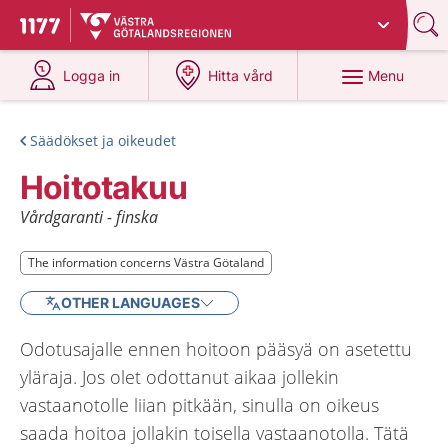
Du har valt region
Västra Götaland
.
To start page for 1177
at 1177.se
at 1177.se
Menu
Logga in
Hitta vård
Säädökset ja oikeudet
Hoitotakuu
Vårdgaranti - finska
The information concerns Västra Götaland
The information concerns Västra Götaland
OTHER LANGUAGES
Odotusajalle ennen hoitoon pääsyä on asetettu
yläraja. Jos olet odottanut aikaa jollekin
vastaanotolle liian pitkään, sinulla on oikeus
saada hoitoa jollakin toisella vastaanotolla. Tätä