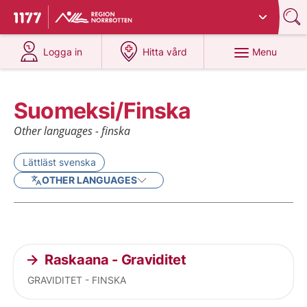
Du har valt region
Norrbotten
.
To start page for 1177
at 1177.se
at 1177.se
Menu
Logga in
Hitta vård
Suomeksi/Finska
Other languages - finska
Lättläst svenska
OTHER LANGUAGES
Current articles
Raskaana - Graviditet
GRAVIDITET - FINSKA