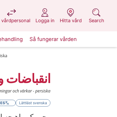
at 1177.se
at 1177.se
at 1177.se
at 1177.se
 vårdpersonal
Logga in
Hitta vård
Search
ehandling
Så fungerar vården
iska
انقباضات و 
ngar och värkar - persiska
GES
Lättläst svenska
رحم یک ماهیچه ا