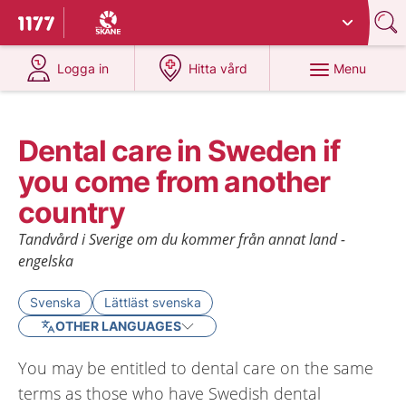
Du har valt region
Skåne
.
To start page for 1177
at 1177.se
at 1177.se
Menu
Logga in
Hitta vård
Dental care in Sweden if
you come from another
country
Tandvård i Sverige om du kommer från annat land -
engelska
Svenska
Lättläst svenska
OTHER LANGUAGES
You may be entitled to dental care on the same
terms as those who have Swedish dental