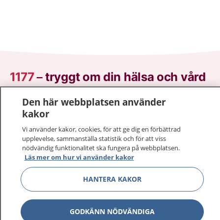
1177
–
tryggt om din hälsa och vård
På 1177.se får du råd om hälsa och information om
Den här webbplatsen använder
sjukdomar och vilka mottagningar du kan kontakta.
kakor
Logga in för att läsa din journal och göra dina
Vi använder kakor, cookies, för att ge dig en förbättrad
vårdärenden. Ring telefonnummer 1177 för
upplevelse, sammanställa statistik och för att viss
sjukvårdsrådgivning dygnet runt.
nödvändig funktionalitet ska fungera på webbplatsen.
Läs mer om hur vi använder kakor
1177 ger dig råd när du vill må bättre.
HANTERA KAKOR
GODKÄNN NÖDVÄNDIGA