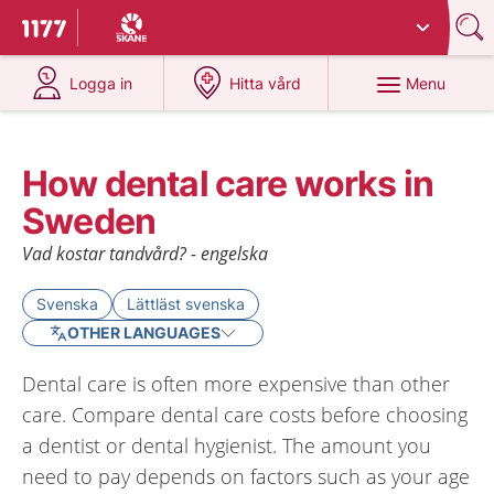
Du har valt region
Skåne
.
To start page for 1177
at 1177.se
at 1177.se
Menu
Logga in
Hitta vård
How dental care works in
Sweden
Vad kostar tandvård? - engelska
Svenska
Lättläst svenska
OTHER LANGUAGES
Dental care is often more expensive than other
care. Compare dental care costs before choosing
a dentist or dental hygienist. The amount you
need to pay depends on factors such as your age