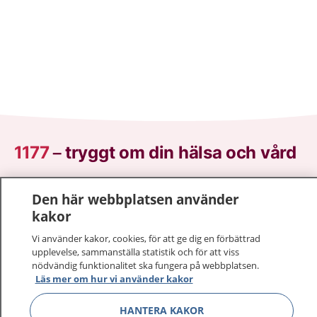
1177
–
tryggt om din hälsa och vård
På 1177.se får du råd om hälsa och information om
Den här webbplatsen använder
sjukdomar och vilka mottagningar du kan kontakta.
kakor
Logga in för att läsa din journal och göra dina
vårdärenden. Ring telefonnummer 1177 för
Vi använder kakor, cookies, för att ge dig en förbättrad
upplevelse, sammanställa statistik och för att viss
sjukvårdsrådgivning dygnet runt.
nödvändig funktionalitet ska fungera på webbplatsen.
1177 ger dig råd när du vill må bättre.
Läs mer om hur vi använder kakor
HANTERA KAKOR