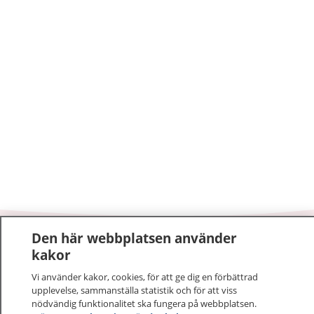
Den här webbplatsen använder
1177
–
tryggt om din hälsa och vård
kakor
Vi använder kakor, cookies, för att ge dig en förbättrad
På 1177.se får du råd om hälsa och information om
upplevelse, sammanställa statistik och för att viss
sjukdomar och vilka mottagningar du kan kontakta.
nödvändig funktionalitet ska fungera på webbplatsen.
Logga in för att läsa din journal och göra dina