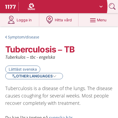
Du har valt region
Skåne
.
To start page for 1177
at 1177.se
at 1177.se
Menu
Logga in
Hitta vård
Symptom/disease
Tuberculosis – TB
Tuberkulos – tbc - engelska
Lättläst svenska
OTHER LANGUAGES
Tuberculosis is a disease of the lungs. The disease
causes coughing for several weeks. Most people
recover completely with treatment.
Du kan läsa texten på
svenska här
.