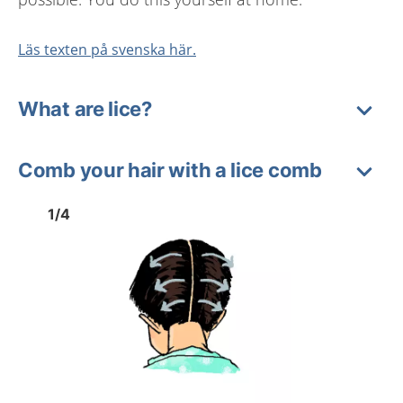
Läs texten på svenska här.
What are lice?
Comb your hair with a lice comb
Image
1
Image
1
1
/
4
Show previous image
Show 