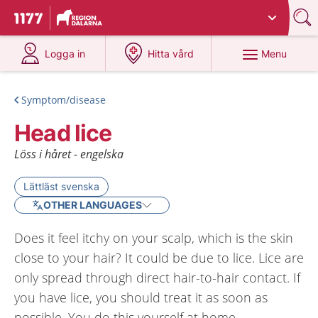
Du har valt region
Dalarna
.
To start page for 1177
at 1177.se
at 1177.se
Menu
Logga in
Hitta vård
Symptom/disease
Head lice
Löss i håret - engelska
Lättläst svenska
OTHER LANGUAGES
Does it feel itchy on your scalp, which is the skin
close to your hair? It could be due to lice. Lice are
only spread through direct hair-to-hair contact. If
you have lice, you should treat it as soon as
possible. You do this yourself at home.