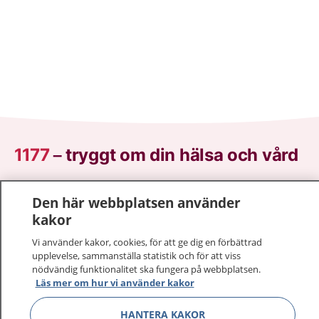
1177
–
tryggt om din hälsa och vård
På 1177.se får du råd om hälsa och information om
Den här webbplatsen använder
sjukdomar och vilka mottagningar du kan kontakta.
kakor
Logga in för att läsa din journal och göra dina
vårdärenden. Ring telefonnummer 1177 för
Vi använder kakor, cookies, för att ge dig en förbättrad
upplevelse, sammanställa statistik och för att viss
sjukvårdsrådgivning dygnet runt.
nödvändig funktionalitet ska fungera på webbplatsen.
1177 ger dig råd när du vill må bättre.
Läs mer om hur vi använder kakor
HANTERA KAKOR