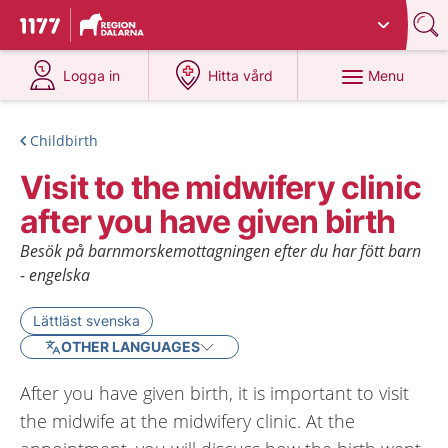
Du har valt region
Dalarna
.
To start page for 1177
at 1177.se
at 1177.se
Menu
Logga in
Hitta vård
Childbirth
Visit to the midwifery clinic
after you have given birth
Besök på barnmorskemottagningen efter du har fött barn
- engelska
Lättläst svenska
OTHER LANGUAGES
After you have given birth, it is important to visit
the midwife at the midwifery clinic. At the