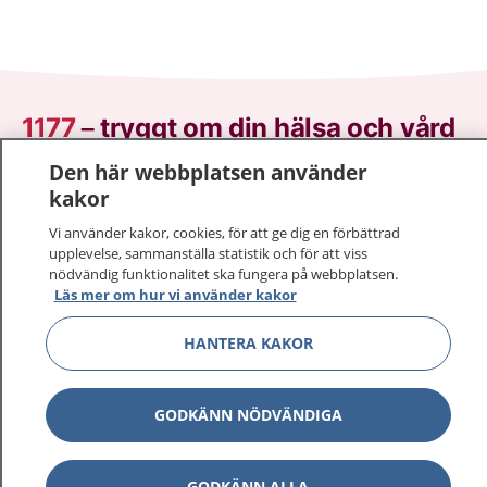
1177
–
tryggt om din hälsa och vård
Den här webbplatsen använder
På 1177.se får du råd om hälsa och information om
kakor
sjukdomar och vilka mottagningar du kan kontakta.
Logga in för att läsa din journal och göra dina
Vi använder kakor, cookies, för att ge dig en förbättrad
upplevelse, sammanställa statistik och för att viss
vårdärenden. Ring telefonnummer 1177 för
nödvändig funktionalitet ska fungera på webbplatsen.
sjukvårdsrådgivning dygnet runt.
Läs mer om hur vi använder kakor
1177 ger dig råd när du vill må bättre.
HANTERA KAKOR
GODKÄNN NÖDVÄNDIGA
Show co
1177 på flera språk
GODKÄNN ALLA