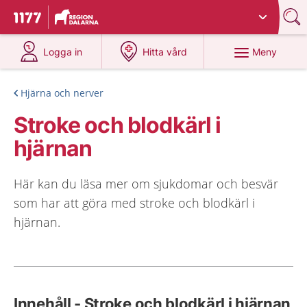
Du har valt region
Dalarna
.
Till startsidan för 1177
på 1177.se
på 1177.se
Meny
Logga in
Hitta vård
Hjärna och nerver
Stroke och blodkärl i
hjärnan
Här kan du läsa mer om sjukdomar och besvär
som har att göra med stroke och blodkärl i
hjärnan.
Innehåll - Stroke och blodkärl i hjärnan