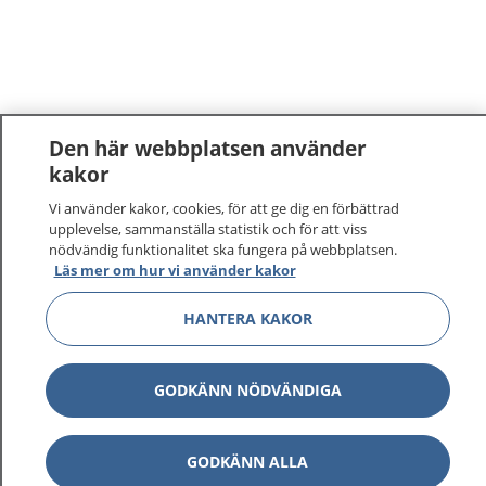
Den här webbplatsen använder
kakor
Vi använder kakor, cookies, för att ge dig en förbättrad
upplevelse, sammanställa statistik och för att viss
nödvändig funktionalitet ska fungera på webbplatsen.
Läs mer om hur vi använder kakor
1177
–
tryggt om din hälsa och vård
HANTERA KAKOR
På 1177.se får du råd om hälsa och information om
sjukdomar och vilka mottagningar du kan kontakta.
GODKÄNN NÖDVÄNDIGA
Logga in för att läsa din journal och göra dina
vårdärenden. Ring telefonnummer 1177 för
sjukvårdsrådgivning dygnet runt.
GODKÄNN ALLA
1177 ger dig råd när du vill må bättre.