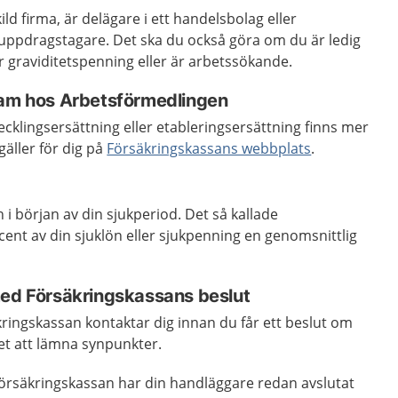
ld firma, är delägare i ett handelsbolag eller
uppdragstagare. Det ska du också göra om du är ledig
 graviditetspenning eller är arbetssökande.
ram hos Arbetsförmedlingen
vecklingsersättning eller etableringsersättning finns mer
äller för dig på
Försäkringskassans webbplats
.
 i början av din sjukperiod. Det så kallade
ent av din sjuklön eller sjukpenning en genomsnittlig
med Försäkringskassans beslut
ringskassan kontaktar dig innan du får ett beslut om
et att lämna synpunkter.
Försäkringskassan har din handläggare redan avslutat