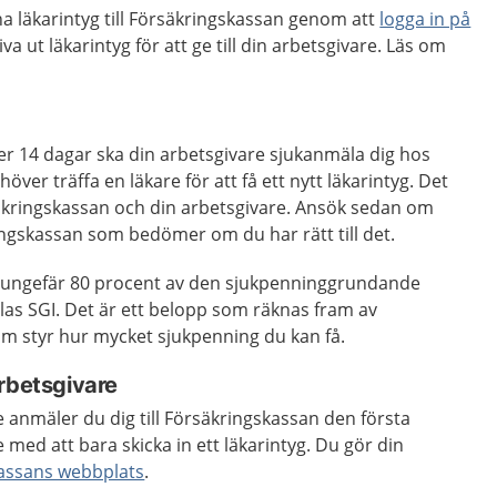
na läkarintyg till Försäkringskassan genom att
logga in på
va ut läkarintyg för att ge till din arbetsgivare. Läs om
ter 14 dagar ska din arbetsgivare sjukanmäla dig hos
ver träffa en läkare för att få ett nytt läkarintyg. Det
säkringskassan och din arbetsgivare. Ansök sedan om
ngskassan som bedömer om du har rätt till det.
t ungefär 80 procent av den sjukpenninggrundande
las SGI. Det är ett belopp som räknas fram av
m styr hur mycket sjukpenning du kan få.
rbetsgivare
 anmäler du dig till Försäkringskassan den första
 med att bara skicka in ett läkarintyg. Du gör din
assans webbplats
.