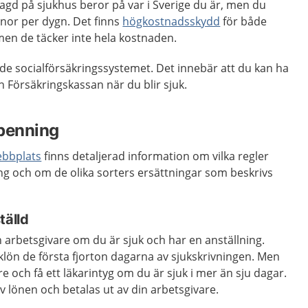
lagd på sjukhus beror på var i Sverige du är, men du
nor per dygn. Det finns
högkostnadsskydd
för både
men de täcker inte hela kostnaden.
lade socialförsäkringssystemet. Det innebär att du kan ha
rån Försäkringskassan när du blir sjuk.
kpenning
ebbplats
finns detaljerad information om vilka regler
ing och om de olika sorters ersättningar som beskrivs
tälld
din arbetsgivare om du är sjuk och har en anställning.
klön de första fjorton dagarna av sjukskrivningen. Men
e och få ett läkarintyg om du är sjuk i mer än sju dagar.
v lönen och betalas ut av din arbetsgivare.