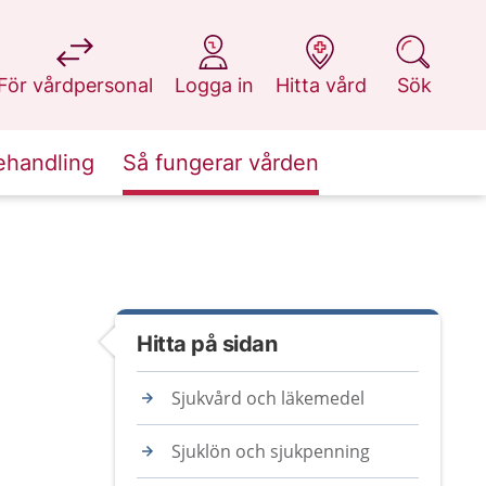
på 1177.se
på 1177.se
på 1177.se
på 1177.se
För vårdpersonal
Logga in
Hitta vård
Sök
ehandling
Så fungerar vården
Hitta på sidan
Sjukvård och läkemedel
Sjuklön och sjukpenning