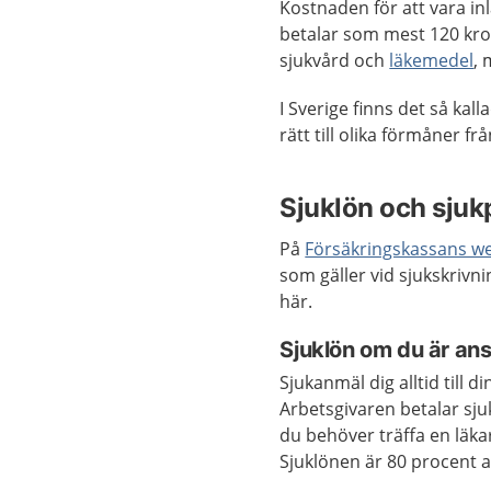
Kostnaden för att vara in
betalar som mest 120 kro
sjukvård och
läkemedel
, 
I Sverige finns det så kal
rätt till olika förmåner f
Sjuklön och sju
På
Försäkringskassans w
som gäller vid sjukskrivn
här.
Sjuklön om du är ans
Sjukanmäl dig alltid till 
Arbetsgivaren betalar sju
du behöver träffa en läkar
Sjuklönen är 80 procent a