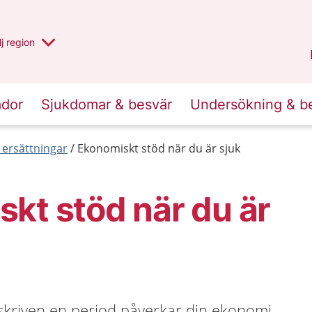
 har valt region
j
en annan
region
Blekinge
.
ador
Sjukdomar & besvär
Undersökning & b
 ersättningar
Ekonomiskt stöd när du är sjuk
kt stöd när du är
ukskriven en period påverkar din ekonomi.