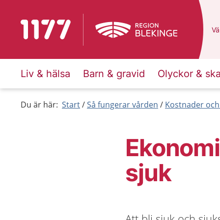
Till startsidan för 1177
Du
Väl
Liv & hälsa
Barn & gravid
Olyckor & sk
Du är här:
Start
Så fungerar vården
Kostnader och
Ekonomis
sjuk
Att bli sjuk och sj