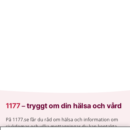
1177
–
tryggt om din hälsa och vård
På 1177.se får du råd om hälsa och information om
sjukdomar och vilka mottagningar du kan kontakta.