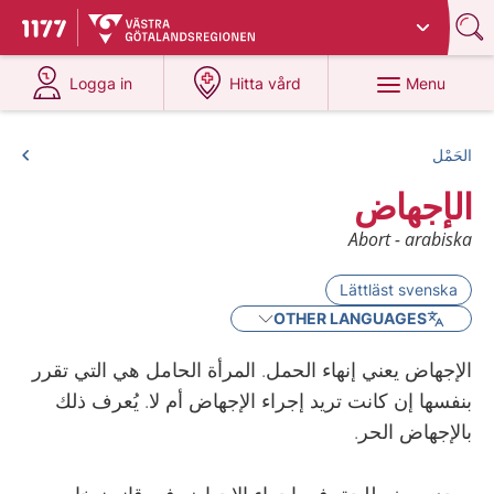
Du har valt region
Västra Götaland
.
To start page for 1177
at 1177.se
at 1177.se
Menu
Logga in
Hitta vård
الحَمْل
الإجهاض
Abort - arabiska
Lättläst svenska
OTHER LANGUAGES
الإجهاض يعني إنهاء الحمل. المرأة الحامل هي التي تقرر
بنفسها إن كانت تريد إجراء الإجهاض أم لا. يُعرف ذلك
بالإجهاض الحر.