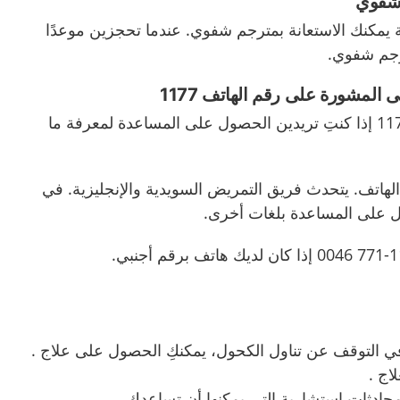
 شفوي
ية يمكنك الاستعانة بمترجم شفوي
.
عندما تحجزين موعدًا
ترجم شفوي
.
لى المشورة على رقم الهاتف
1177
11
إذا كنتِ تريدين الحصول على المساعدة لمعرفة ما
لهاتف
.
يتحدث فريق التمريض السويدية والإنجليزية
.
في
 على المساعدة بلغات أخرى
.
إذا كان لديك هاتف برقم أجنبي
.
في التوقف عن تناول الكحول، یمكنكِ الحصول على علاج .
اج .
ادثات استشارية التي يمكنها أن تساعدك.