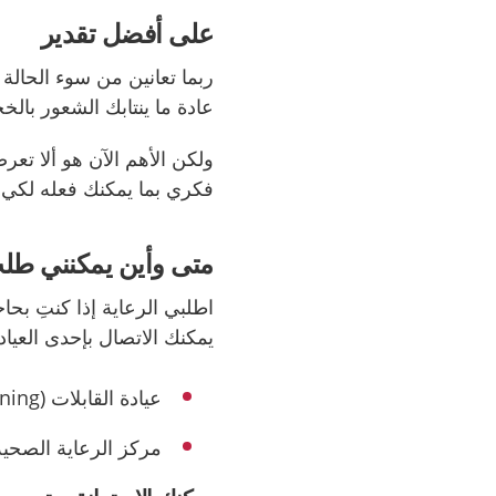
على أفضل تقدير
ربما تعانين من سوء الحالة 
عادة ما ينتابك الشعور بال
ولكن الأهم الآن هو ألا تع
فكري بما يمكنك فعله لكي 
متى وأين يمكنني طلب
اطلبي الرعاية إذا كنتِ بح
يمكنك الاتصال بإحدى العيادا
عيادة القابلات
(barnmorskemottagning).
مركز الرعاية الصحي