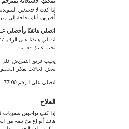
يمكنكِ الاستعانة بمترجم
إذا كنتِ لا تتحدثين السويد
أخبريهم أنك بحاجة إلى م
اتصلي هاتفيًا وأحصلي ع
اتصلي هاتفيًا على الرقم
77
يجب عليك فعله
.
يجيب فريق التمريض على ا
بعض الحالات يمكن الحصول
اتصلي على الرقم
00 77 11-771 0046
العلاج
إذا كنتِ تواجھین صعوبات 
ھانك أنو اع مخ تلفة من العل
يمكنك عادة الحصول على مح