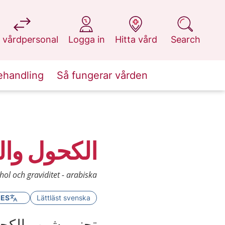
at 1177.se
at 1177.se
at 1177.se
at 1177.se
 vårdpersonal
Logga in
Hitta vård
Search
ehandling
Så fungerar vården
الكحول وا
hol och graviditet - arabiska
GES
Lättläst svenska
تجنبي شرب الكحول