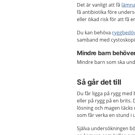
Det är vanligt att få
lämna
få antibiotika före under
eller ökad risk för att få e
Du kan behöva
ryggbedö
samband med cystoskopi
Mindre barn behöve
Mindre barn som ska unde
Så går det till
Du får ligga på rygg med
eller på rygg på en brits
lösning och magen täcks 
som får verka en stund i 
Själva undersökningen bör