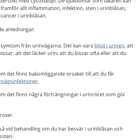
undersökt med cystoskopi. De sjukdomar som läkaren kan
ramför allt inflammation, infektion, sten i urinblåsan,
cancer i urinblåsan.
de anledningar:
ka symtom från urinvägarna. Det kan vara
blod i urinen
, att
issar, att det läcker urin, att du kissar ofta eller att du
m det finns bakomliggande orsaker till att du får
nvägsinfektioner
.
om det finns några förträngningar i urinröret som gör
rover.
å vid behandling om du har besvär i urinblåsan och
åssten.