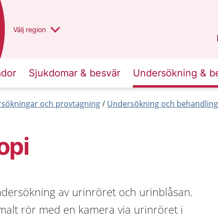
Du har valt region
Välj
en annan
region
Västra Götaland
.
ador
Sjukdomar & besvär
Undersökning & b
sökningar och provtagning
Undersökning och behandlin
opi
ndersökning av urinröret och urinblåsan.
smalt rör med en kamera via urinröret i