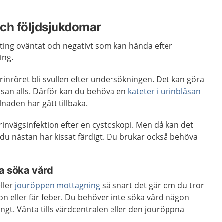
ch följdsjukdomar
ting oväntat och negativt som kan hända efter
ing.
rinröret bli svullen efter undersökningen. Det kan göra
åsan alls. Därför kan du behöva en
kateter i urinblåsan
llnaden har gått tillbaka.
urinvägsinfektion efter en cystoskopi. Men då kan det
r du nästan har kissat färdigt. Du brukar också behöva
a söka vård
ller
jouröppen
mottagning
så snart det går om du tror
ion eller får feber. Du behöver inte söka vård någon
gt. Vänta tills vårdcentralen eller den jouröppna