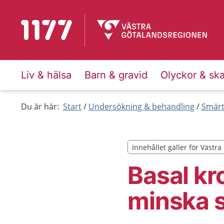
Till startsidan för 1177
Liv & hälsa
Barn & gravid
Olyckor & sk
Du är här:
Start
Undersökning & behandling
Smärt
Innehållet gäller för Västr
Innehållet gäller för Västr
Basal k
minska 