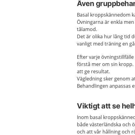
Även gruppbeha
Basal kroppskännedom kan
Övningarna är enkla men 
tålamod.
Det är olika hur lång ti
vanligt med träning en g
Efter varje övningstillfäll
förstå mer om sin kropp.
att ge resultat.
Vägledning sker genom at
Behandlingen anpassas ef
Viktigt att se he
Inom basal kroppskännedo
både västerländska och ö
och att vår hållning och r