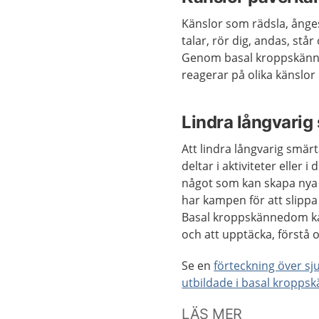
Känslor som rädsla, ånges
talar, rör dig, andas, står
Genom basal kroppskänne
reagerar på olika känslor 
Lindra långvarig
Att lindra långvarig smärt
deltar i aktiviteter eller i
något som kan skapa nya p
har kampen för att slippa
Basal kroppskännedom kan
och att upptäcka, förstå
Se en
förteckning över s
utbildade i basal kropp
LÄS MER