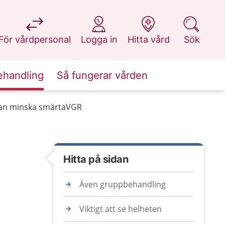
på 1177.se
på 1177.se
på 1177.se
på 1177.se
För vårdpersonal
Logga in
Hitta vård
Sök
ehandling
Så fungerar vården
an minska smärtaVGR
Hitta på sidan
Även gruppbehandling
Viktigt att se helheten