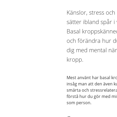
Känslor, stress och
sätter ibland spår 
Basal kroppskännedo
och förändra hur d
dig med mental närv
kropp.
Mest använt har basal kr
insåg man att den även k
smärta och stressrelatera
förstå hur du gör med min 
som person.