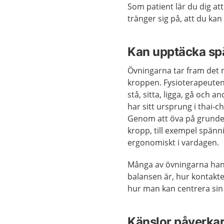
Som patient lär du dig at
tränger sig på, att du ka
Kan upptäcka sp
Övningarna tar fram det 
kroppen. Fysioterapeuten 
stå, sitta, ligga, gå oc
har sitt ursprung i thai-c
Genom att öva på grunder
kropp, till exempel spänn
ergonomiskt i vardagen.
Många av övningarna hand
balansen är, hur kontakt
hur man kan centrera sin 
Känslor påverkar