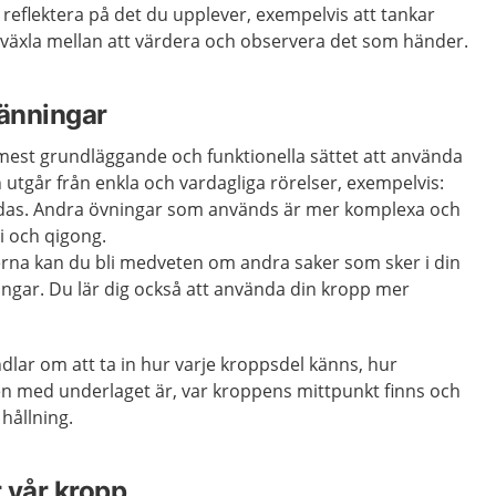
t reflektera på det du upplever, exempelvis att tankar
n växla mellan att värdera och observera det som händer.
änningar
mest grundläggande och funktionella sättet att använda
utgår från enkla och vardagliga rörelser, exempelvis:
h andas. Andra övningar som används är mer komplexa och
hi och qigong.
na kan du bli medveten om andra saker som sker i din
ingar. Du lär dig också att använda din kropp mer
lar om att ta in hur varje kroppsdel känns, hur
en med underlaget är, var kroppens mittpunkt finns och
hållning.
 vår kropp