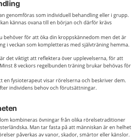
ndling
 genomföras som individuell behandling eller i grupp.
kan kännas ovana till en början och därför krävs
d du behöver för att öka din kroppskännedom men det är
ång i veckan som kompletteras med självträning hemma.
e är det viktigt att reflektera över upplevelserna, för att
 Minst 8 veckors regelbunden träning brukar behövas för
t en fysioterapeut visar rörelserna och beskriver dem.
ter individens behov och förutsättningar.
lheten
m kombineras övningar från olika rörelsetraditioner
sterländska. Man tar fasta på att människan är en helhet
örelser påverkas av vanor, skador, smärtor eller känslor.