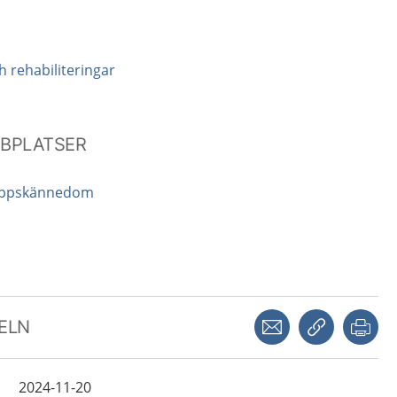
k
 rehabiliteringar
BBPLATSER
kroppskännedom
Dela via mejl
Kopiera län
Skr
KELN
2024-11-20