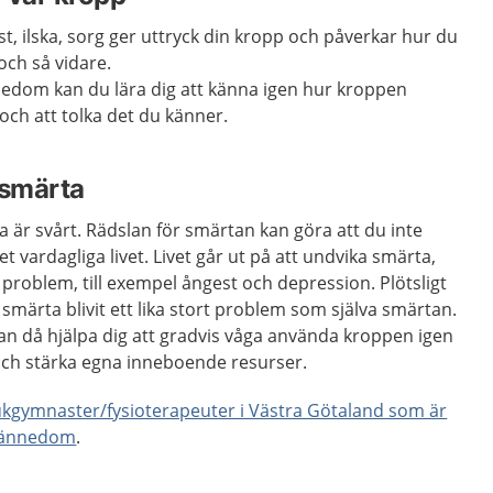
t, ilska, sorg ger uttryck din kropp och påverkar hur du
 och så vidare.
dom kan du lära dig att känna igen hur kroppen
och att tolka det du känner.
 smärta
a är svårt. Rädslan för smärtan kan göra att du inte
 det vardagliga livet. Livet går ut på att undvika smärta,
roblem, till exempel ångest och depression. Plötsligt
 smärta blivit ett lika stort problem som själva smärtan.
 då hjälpa dig att gradvis våga använda kroppen igen
 och stärka egna inneboende resurser.
jukgymnaster/fysioterapeuter i Västra Götaland som är
skännedom
.