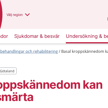
Du har valt region
Välj
en annan
region
Västra Götaland
.
ador
Sjukdomar & besvär
Undersökning & b
behandlingar och rehabilitering
Basal kroppskännedom k
a Götaland
a Götaland
roppskännedom kan
smärta