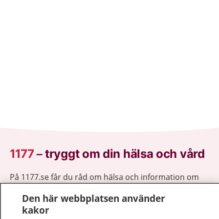
1177
–
tryggt om din hälsa och vård
På 1177.se får du råd om hälsa och information om
sjukdomar och vilka mottagningar du kan kontakta.
Den här webbplatsen använder
Logga in för att läsa din journal och göra dina
kakor
vårdärenden. Ring telefonnummer 1177 för