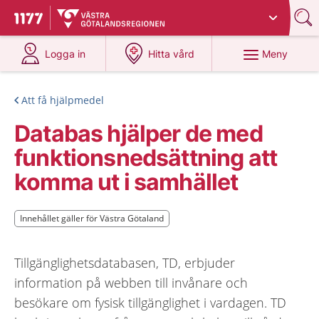
Du har valt region
Västra Götaland
.
Till startsidan för 1177
på 1177.se
på 1177.se
Meny
Logga in
Hitta vård
Att få hjälpmedel
Databas hjälper de med
funktionsnedsättning att
komma ut i samhället
Innehållet gäller för Västra Götaland
Innehållet gäller för Västra Götaland
Tillgänglighetsdatabasen, TD, erbjuder
information på webben till invånare och
besökare om fysisk tillgänglighet i vardagen. TD