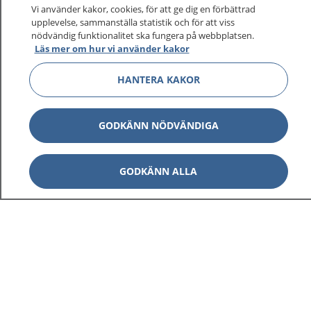
sjukvårdsrådgivning dygnet runt.
Vi använder kakor, cookies, för att ge dig en förbättrad
upplevelse, sammanställa statistik och för att viss
1177 ger dig råd när du vill må bättre.
nödvändig funktionalitet ska fungera på webbplatsen.
Läs mer om hur vi använder kakor
HANTERA KAKOR
Visa inn
1177 på flera språk
GODKÄNN NÖDVÄNDIGA
Visa inn
Om 1177
GODKÄNN ALLA
Visa inn
Kontakt
Behandling av personuppgifter
Hantering av kakor