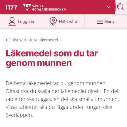
Du har valt region
Västra Götaland
.
Till startsidan för 1177
på 1177.se
på 1177.se
Meny
Logga in
Hitta vård
Olika sätt att ta läkemedel
Läkemedel som du tar
genom munnen
De flesta läkemedel tar du genom munnen.
Oftast ska du svälja ner läkemedlet direkt. En del
tabletter ska tuggas, en del ska smälta i munnen.
Vissa tabletter ska du lägga under tungan eller
överläppen.