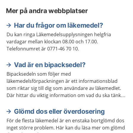
Mer på andra webbplatser
Har du frågor om läkemedel?
Du kan ringa Läkemedelsupplysningen helgfria
vardagar mellan klockan 08.00 och 17.00.
Telefonnumret är 0771-46 70 10.
Vad är en bipacksedel?
Bipacksedeln som följer med
läkemedelsförpackningen är ett informationsblad
som riktar sig till dig som användare av läkemedlet.
Där hittar du viktig information om vad du ska tänka
på när du använder ditt läkemedel. Här kan du läsa
om bipacksedlar.
Glömd dos eller överdosering
För de flesta läkemedel är en enstaka bortglömd dos
inget större problem. Här kan du läsa mer om glömd