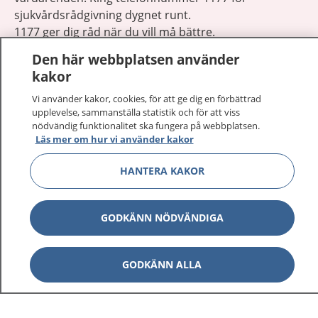
sjukvårdsrådgivning dygnet runt.
1177 ger dig råd när du vill må bättre.
Den här webbplatsen använder
kakor
Vi använder kakor, cookies, för att ge dig en förbättrad
upplevelse, sammanställa statistik och för att viss
Visa inn
nödvändig funktionalitet ska fungera på webbplatsen.
1177 på flera språk
Läs mer om hur vi använder kakor
Visa inn
Om 1177
HANTERA KAKOR
Visa inn
Kontakt
GODKÄNN NÖDVÄNDIGA
Behandling av personuppgifter
GODKÄNN ALLA
Hantering av kakor