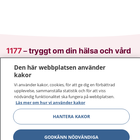
1177
–
tryggt om din hälsa och vård
På 1177.se får du råd om hälsa och information om
Den här webbplatsen använder
sjukdomar och vilka mottagningar du kan kontakta.
kakor
Logga in för att läsa din journal och göra dina
Vi använder kakor, cookies, för att ge dig en förbättrad
vårdärenden. Ring telefonnummer 1177 för
upplevelse, sammanställa statistik och för att viss
sjukvårdsrådgivning dygnet runt.
nödvändig funktionalitet ska fungera på webbplatsen.
Läs mer om hur vi använder kakor
1177 ger dig råd när du vill må bättre.
HANTERA KAKOR
GODKÄNN NÖDVÄNDIGA