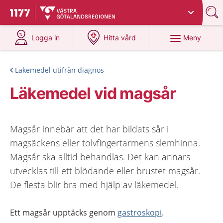
Du har valt region
Västra Götaland
.
Till startsidan för 1177
på 1177.se
på 1177.se
Meny
Logga in
Hitta vård
Läkemedel utifrån diagnos
Läkemedel vid magsår
Magsår innebär att det har bildats sår i
magsäckens eller tolvfingertarmens slemhinna.
Magsår ska alltid behandlas. Det kan annars
utvecklas till ett blödande eller brustet magsår.
De flesta blir bra med hjälp av läkemedel.
Ett magsår upptäcks genom
gastroskopi
.