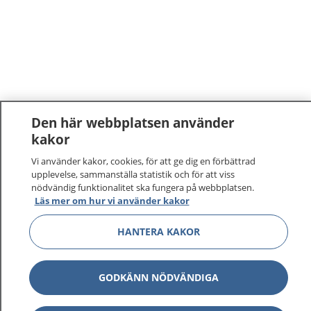
Den här webbplatsen använder
kakor
1177
–
tryggt om din hälsa och vård
Vi använder kakor, cookies, för att ge dig en förbättrad
upplevelse, sammanställa statistik och för att viss
På 1177.se får du råd om hälsa och information om
nödvändig funktionalitet ska fungera på webbplatsen.
Läs mer om hur vi använder kakor
sjukdomar och vilka mottagningar du kan kontakta.
Logga in för att läsa din journal och göra dina
HANTERA KAKOR
vårdärenden. Ring telefonnummer 1177 för
sjukvårdsrådgivning dygnet runt.
1177 ger dig råd när du vill må bättre.
GODKÄNN NÖDVÄNDIGA