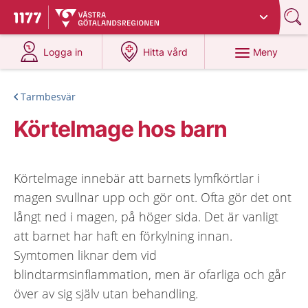
Du har valt region
Västra Götaland
.
Till startsidan för 1177
på 1177.se
på 1177.se
Meny
Logga in
Hitta vård
Tarmbesvär
Körtelmage hos barn
Körtelmage innebär att barnets lymfkörtlar i
magen svullnar upp och gör ont. Ofta gör det ont
långt ned i magen, på höger sida. Det är vanligt
att barnet har haft en förkylning innan.
Symtomen liknar dem vid
blindtarmsinflammation, men är ofarliga och går
över av sig själv utan behandling.