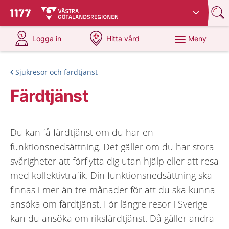
Du har valt region
Västra Götaland
.
Till startsidan för 1177
på 1177.se
på 1177.se
Meny
Logga in
Hitta vård
Sjukresor och färdtjänst
Färdtjänst
Du kan få färdtjänst om du har en
funktionsnedsättning. Det gäller om du har stora
svårigheter att förflytta dig utan hjälp eller att resa
med kollektivtrafik. Din funktionsnedsättning ska
finnas i mer än tre månader för att du ska kunna
ansöka om färdtjänst. För längre resor i Sverige
kan du ansöka om riksfärdtjänst. Då gäller andra