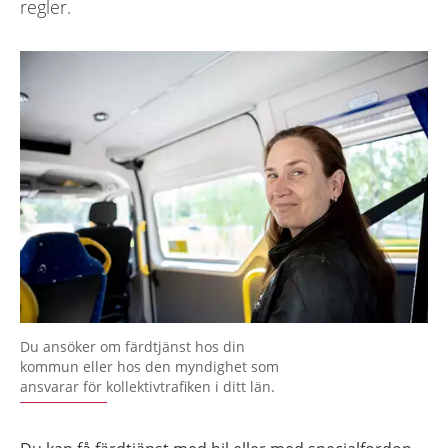
regler.
Du ansöker om färdtjänst hos din
kommun eller hos den myndighet som
ansvarar för kollektivtrafiken i ditt län.