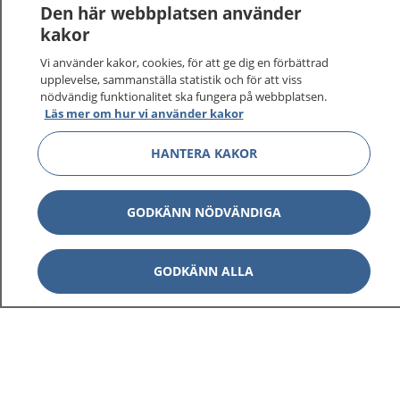
Den här webbplatsen använder
kakor
Vi använder kakor, cookies, för att ge dig en förbättrad
upplevelse, sammanställa statistik och för att viss
nödvändig funktionalitet ska fungera på webbplatsen.
Visa inn
1177 på flera språk
Läs mer om hur vi använder kakor
Visa inn
HANTERA KAKOR
Om 1177
Visa inn
Kontakt
GODKÄNN NÖDVÄNDIGA
Behandling av personuppgifter
GODKÄNN ALLA
Hantering av kakor
Inställningar för kakor