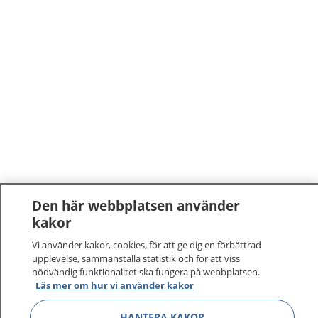
Den här webbplatsen använder
1177
–
tryggt om din hälsa och vård
kakor
Vi använder kakor, cookies, för att ge dig en förbättrad
På 1177.se får du råd om hälsa och information om
upplevelse, sammanställa statistik och för att viss
sjukdomar och vilka mottagningar du kan kontakta.
nödvändig funktionalitet ska fungera på webbplatsen.
Läs mer om hur vi använder kakor
Logga in för att läsa din journal och göra dina
vårdärenden. Ring telefonnummer 1177 för
HANTERA KAKOR