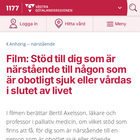
Du har valt region
Västra Götaland
.
Till startsidan för 1177
på 1177.se
på 1177.se
Meny
Logga in
Hitta vård
Anhörig – närstående
Film: Stöd till dig som är
närstående till någon som
är obotligt sjuk eller vårdas
i slutet av livet
I filmen berättar Bertil Axelsson, läkare och
professor i palliativ medicin, om vilket stöd som
finns att få, för dig som är närstående till en
person som är obotligt sjuk eller döende.