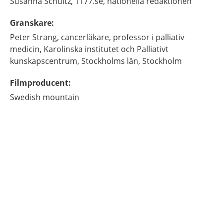
Susanna
Schultz,
1177.se, nationella redaktionen
Granskare
:
Peter
Strang,
cancerläkare, professor i palliativ
medicin,
Karolinska institutet och Palliativt
kunskapscentrum, Stockholms län,
Stockholm
Filmproducent
:
Swedish mountain