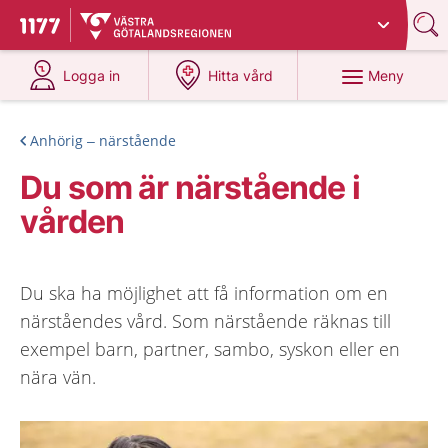
Du har valt region
Västra Götaland
.
Till startsidan för 1177
på 1177.se
på 1177.se
Meny
Logga in
Hitta vård
Anhörig – närstående
Du som är närstående i
vården
Du ska ha möjlighet att få information om en
närståendes vård. Som närstående räknas till
exempel barn, partner, sambo, syskon eller en
nära vän.