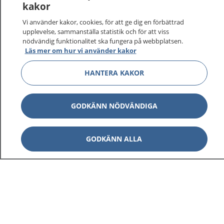
kakor
Vi använder kakor, cookies, för att ge dig en förbättrad
upplevelse, sammanställa statistik och för att viss
nödvändig funktionalitet ska fungera på webbplatsen.
Visa inn
Läs mer om hur vi använder kakor
1177 på flera språk
HANTERA KAKOR
Visa inn
Om 1177
Visa inn
Kontakt
GODKÄNN NÖDVÄNDIGA
GODKÄNN ALLA
Behandling av personuppgifter
Hantering av kakor
Inställningar för kakor