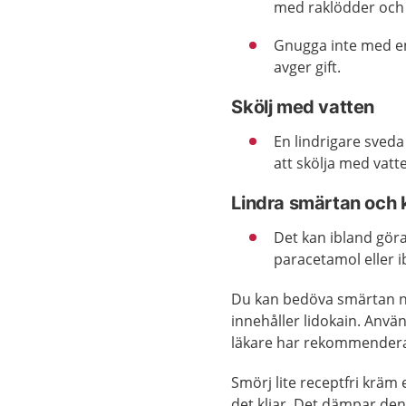
med raklödder och 
Gnugga inte med en 
avger gift.
Skölj med vatten
En lindrigare sved
att skölja med vatt
Lindra smärtan och 
Det kan ibland göra
paracetamol eller i
Du kan bedöva smärtan nå
innehåller lidokain. Anv
läkare har rekommendera
Smörj lite receptfri kräm
det kliar. Det dämpar de