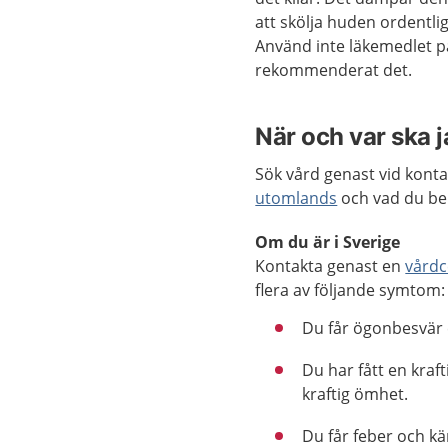
att skölja huden ordentli
Använd inte läkemedlet p
rekommenderat det.
När och var ska 
Sök vård genast vid kon
utomlands
och vad du be
Om du är i Sverige
Kontakta genast en
vårdc
flera av följande symtom:
Du får ögonbesvär 
Du har fått en kraf
kraftig ömhet.
Du får feber och k