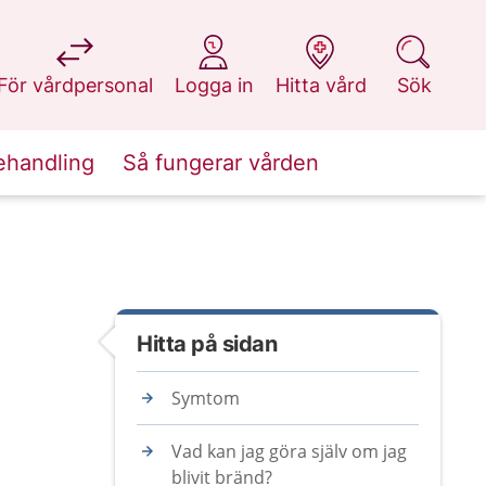
på 1177.se
på 1177.se
på 1177.se
på 1177.se
För vårdpersonal
Logga in
Hitta vård
Sök
ehandling
Så fungerar vården
Hitta på sidan
Symtom
Vad kan jag göra själv om jag
blivit bränd?