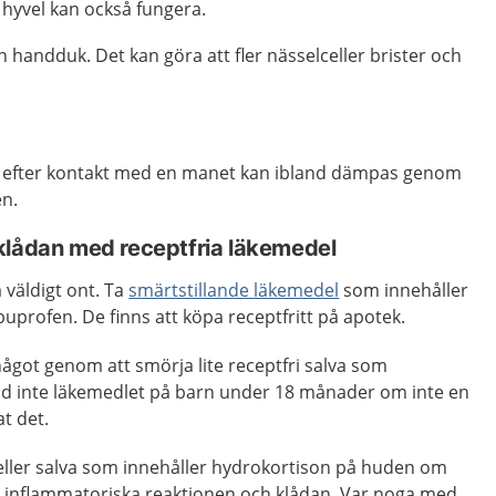
hyvel kan också fungera.
handduk. Det kan göra att fler nässelceller brister och
a efter kontakt med en manet kan ibland dämpas genom
en.
klådan med receptfria läkemedel
 väldigt ont. Ta
smärtstillande läkemedel
som innehåller
buprofen. De finns att köpa receptfritt på apotek.
got genom att smörja lite receptfri salva som
änd inte läkemedlet på barn under 18 månader om inte en
t det.
 eller salva som innehåller hydrokortison på huden om
n inflammatoriska reaktionen och klådan. Var noga med