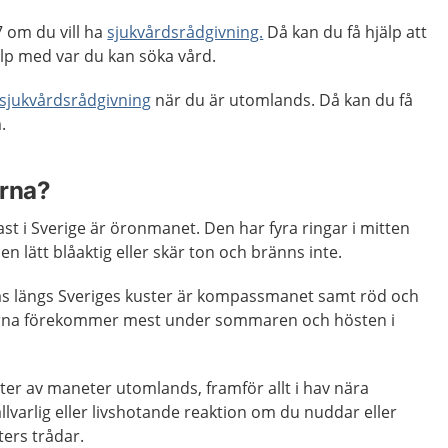
 om du vill ha
sjukvårdsrådgivning.
Då kan du få hjälp att
p med var du kan söka vård.
sjukvårdsrådgivning
när du är utomlands. Då kan du få
.
erna?
t i Sverige är öronmanet. Den har fyra ringar i mitten
n lätt blåaktig eller skär ton och bränns inte.
s längs Sveriges kuster är kompassmanet samt röd och
rna förekommer mest under sommaren och hösten i
er av maneter utomlands, framför allt i hav nära
llvarlig eller livshotande reaktion om du nuddar eller
ers trådar.