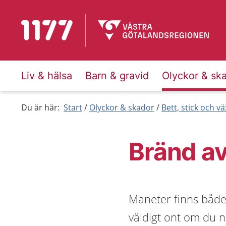
Till startsidan för 1177
Liv & hälsa
Barn & gravid
Olyckor & sk
Du är här:
Start
Olyckor & skador
Bett, stick och vä
Bränd a
Maneter finns både
väldigt ont om du 