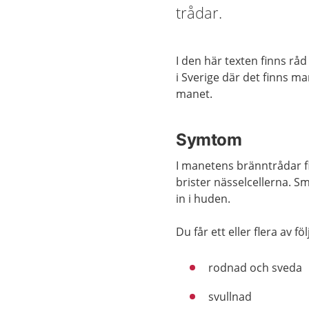
trådar.
I den här texten finns r
i Sverige där det finns m
manet.
Symtom
I manetens bränntrådar f
brister nässelcellerna. Sm
in i huden.
Du får ett eller flera av
rodnad och sveda
svullnad