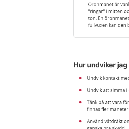
Öronmanet är vanli
"ringar" i mitten o
ton. En öronmanet 
fullvuxen kan den b
Hur undviker jag 
Undvik kontakt me
Undvik att simma i 
Tänk på att vara fö
finnas fler maneter
Använd våtdräkt om
ganska bra skydd.