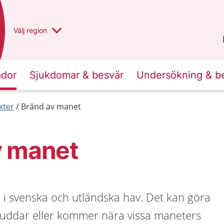
Du har valt region
Välj
en annan
region
Västra Götaland
.
ador
Sjukdomar & besvär
Undersökning & b
xter
Bränd av manet
v manet
 i svenska och utländska hav. Det kan göra
nuddar eller kommer nära vissa maneters