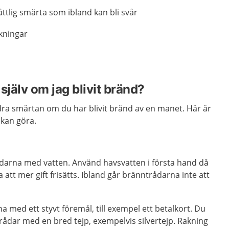
måttlig smärta som ibland kan bli svår
kningar
.
själv om jag blivit bränd?
indra smärtan om du har blivit bränd av en manet. Här är
 kan göra.
ådarna med vatten. Använd havsvatten i första hand då
 att mer gift frisätts. Ibland går bränntrådarna inte att
a med ett styvt föremål, till exempel ett betalkort. Du
rådar med en bred tejp, exempelvis silvertejp. Rakning