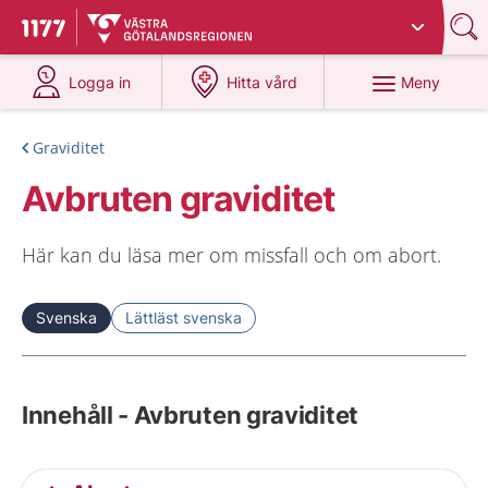
Du har valt region
Västra Götaland
.
Till startsidan för 1177
på 1177.se
på 1177.se
Meny
Logga in
Hitta vård
Graviditet
Avbruten graviditet
Här kan du läsa mer om missfall och om abort.
Svenska
Lättläst svenska
Innehåll - Avbruten graviditet