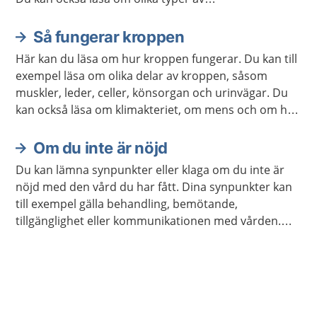
avslappningsövningar och lyssna på
avslappningsövningar.
Så fungerar kroppen
Här kan du läsa om hur kroppen fungerar. Du kan till
exempel läsa om olika delar av kroppen, såsom
muskler, leder, celler, könsorgan och urinvägar. Du
kan också läsa om klimakteriet, om mens och om hur
kroppen åldras.
Om du inte är nöjd
Du kan lämna synpunkter eller klaga om du inte är
nöjd med den vård du har fått. Dina synpunkter kan
till exempel gälla behandling, bemötande,
tillgänglighet eller kommunikationen med vården.
Det gäller också vid tandvård.