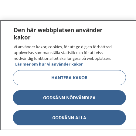
Den här webbplatsen använder
kakor
Vi använder kakor, cookies, för att ge dig en förbättrad
1177
–
tryggt om din hälsa och vård
upplevelse, sammanställa statistik och för att viss
nödvändig funktionalitet ska fungera på webbplatsen.
På 1177.se får du råd om hälsa och information om
Läs mer om hur vi använder kakor
sjukdomar och vilka mottagningar du kan kontakta.
Logga in för att läsa din journal och göra dina
HANTERA KAKOR
vårdärenden. Ring telefonnummer 1177 för
sjukvårdsrådgivning dygnet runt.
GODKÄNN NÖDVÄNDIGA
1177 ger dig råd när du vill må bättre.
GODKÄNN ALLA