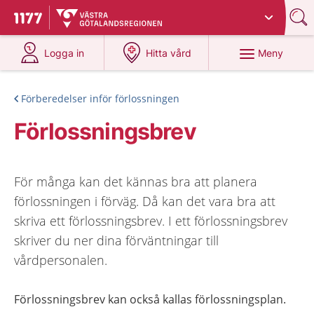
Du har valt region
Västra Götaland
.
Till startsidan för 1177
på 1177.se
på 1177.se
Meny
Logga in
Hitta vård
Förberedelser inför förlossningen
Förlossningsbrev
För många kan det kännas bra att planera
förlossningen i förväg. Då kan det vara bra att
skriva ett förlossningsbrev. I ett förlossningsbrev
skriver du ner dina förväntningar till
vårdpersonalen.
Förlossningsbrev kan också kallas förlossningsplan.