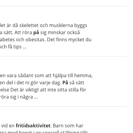
 det är då skelettet och musklerna byggs
a sätt. Att röra
på
sig minskar också
diabetes och obesitas. Det finns mycket du
h få tips ...
en vara sådant som att hjälpa till hemma,
en del i det ni gör varje dag.
På
så sätt
 Det är viktigt att inte sitta stilla för
ra sig i några ...
r vid en
fritidsaktivitet
. Barn som har
gga med benet i en speciell ställning tills