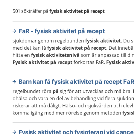
501
sökträffar på
fysisk aktivitet på recept
FaR - fysisk aktivitet på recept
sjukdomar genom regelbunden
fysisk aktivitet
. Du 
med det kan få
fysisk aktivitet på recept
. Det innebä
hitta en
fysisk aktivitetsnivå
som är anpassad till di
Fysisk aktivitet på recept
förkortas FaR.
Fysisk aktiv
Barn kan få fysisk aktivitet på recept Fa
regelbundet röra
på
sig för att utvecklas och må bra.
ohälsa och vara en del av behandling vid flera sjukd
riskerar att må dåligt. Hälso- och sjukvården och elevh
komma igång med mer rörelse genom metoden
fysis
Fysisk aktivitet och fysioterapi vid cance