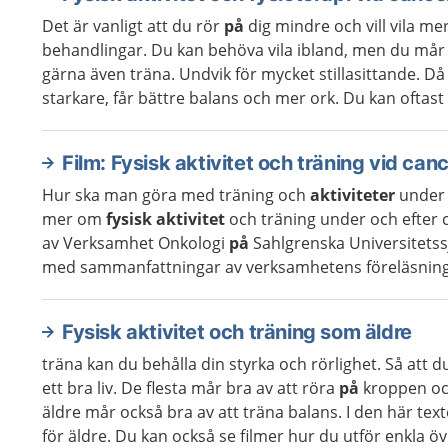
Det är vanligt att du rör
på
dig mindre och vill vila m
behandlingar. Du kan behöva vila ibland, men du mår 
gärna även träna. Undvik för mycket stillasittande. D
starkare, får bättre balans och mer ork. Du kan oftast 
Film: Fysisk aktivitet och träning vid can
Hur ska man göra med träning och
aktiviteter
under 
mer om
fysisk aktivitet
och träning under och efter 
av Verksamhet Onkologi
på
Sahlgrenska Universitetssj
med sammanfattningar av verksamhetens föreläsningar
Fysisk aktivitet och träning som äldre
träna kan du behålla din styrka och rörlighet. Så att
ett bra liv. De flesta mår bra av att röra
på
kroppen och
äldre mår också bra av att träna balans. I den här te
för äldre. Du kan också se filmer hur du utför enkla övn