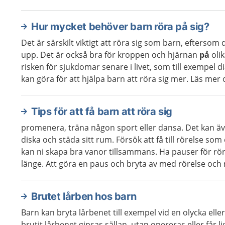
Hur mycket behöver barn röra på sig?
Det är särskilt viktigt att röra sig som barn, eftersom
upp. Det är också bra för kroppen och hjärnan
på
olik
risken för sjukdomar senare i livet, som till exempel 
kan göra för att hjälpa barn att röra sig mer. Läs mer oc
Tips för att få barn att röra sig
promenera, träna någon sport eller dansa. Det kan äv
diska och städa sitt rum. Försök att få till rörelse som 
kan ni skapa bra vanor tillsammans. Ha pauser för rörelse
länge. Att göra en paus och bryta av med rörelse och rö
Brutet lårben hos barn
Barn kan bryta lårbenet till exempel vid en olycka elle
brutit lårbenet gipsas sällan, utan opereras eller får li