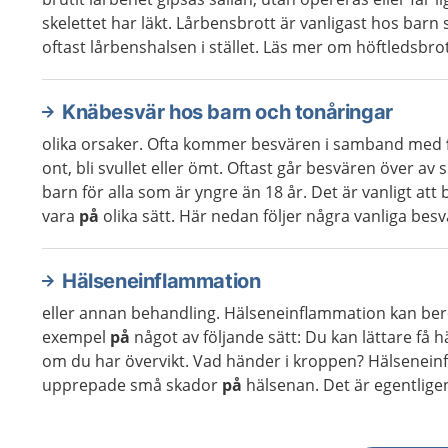
skelettet har läkt. Lårbensbrott är vanligast hos barn
oftast lårbenshalsen i stället. Läs mer om höftledsbrott
Knäbesvär hos barn och tonåringar
olika orsaker. Ofta kommer besvären i samband med
ont, bli svullet eller ömt. Oftast går besvären över av s
barn för alla som är yngre än 18 år. Det är vanligt at
vara
på
olika sätt. Här nedan följer några vanliga besvär
Hälseneinflammation
eller annan behandling. Hälseneinflammation kan be
exempel
på
något av följande sätt: Du kan lättare få h
om du har övervikt. Vad händer i kroppen? Hälseneinf
upprepade små skador
på
hälsenan. Det är egentligen