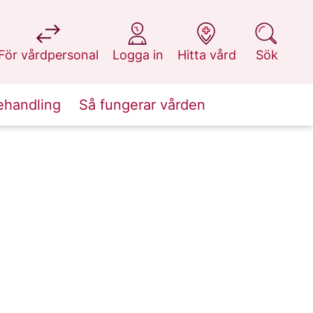
på 1177.se
på 1177.se
på 1177.se
på 1177.se
För vårdpersonal
Logga in
Hitta vård
Sök
ehandling
Så fungerar vården