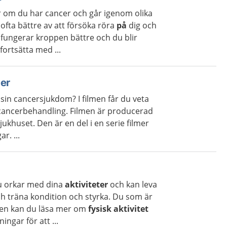
er om du har cancer och går igenom olika
ofta bättre av att försöka röra
på
dig och
å fungerar kroppen bättre och du blir
fortsätta med ...
cer
sin cancersjukdom? I filmen får du veta
cancerbehandling. Filmen är producerad
ukhuset. Den är en del i en serie filmer
. ...
 du orkar med dina
aktiviteter
och kan leva
 träna kondition och styrka. Du som är
xten kan du läsa mer om
fysisk aktivitet
ingar för att ...