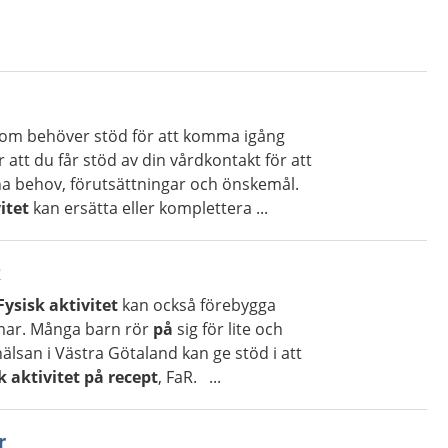
som behöver stöd för att komma igång
r att du får stöd av din vårdkontakt för att
na behov, förutsättningar och önskemål.
itet
kan ersätta eller komplettera ...
R
Fysisk aktivitet
kan också förebygga
omar. Många barn rör
på
sig för lite och
älsan i Västra Götaland kan ge stöd i att
k aktivitet på recept
, FaR. ...
r