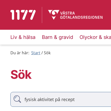
Till startsidan för 1177
Liv & hälsa
Barn & gravid
Olyckor & sk
Du är här:
Start
Sök
Sök
Vad söker du?