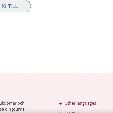
 10 TILL
LER TRÄFFAR INLÄSTA. VISAR TOTALT 20 AV 5
sjukdomar och
Other languages
sa din journal