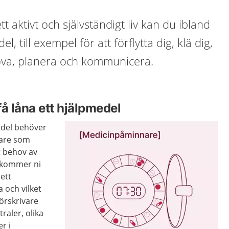
tt aktivt och självständigt liv kan du ibland
, till exempel för att förflytta dig, klä dig,
sova, planera och kommunicera.
 få låna ett hjälpmedel
medel behöver
ivare som
t behov av
 kommer ni
 ett
 och vilket
örskrivare
raler, olika
r i