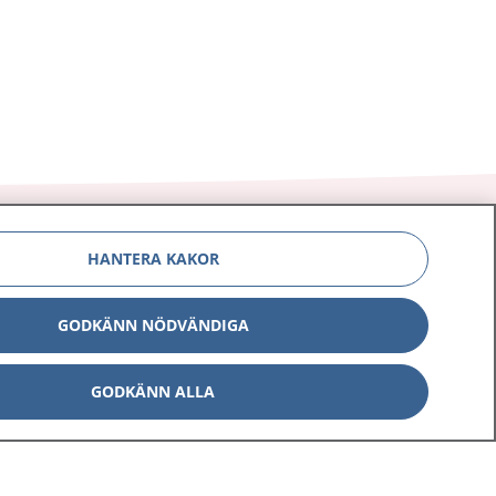
HANTERA KAKOR
Om 1177
Kontakt
GODKÄNN NÖDVÄNDIGA
E-tjänster
Press
GODKÄNN ALLA
Aktuellt
Digital tillgänglighet