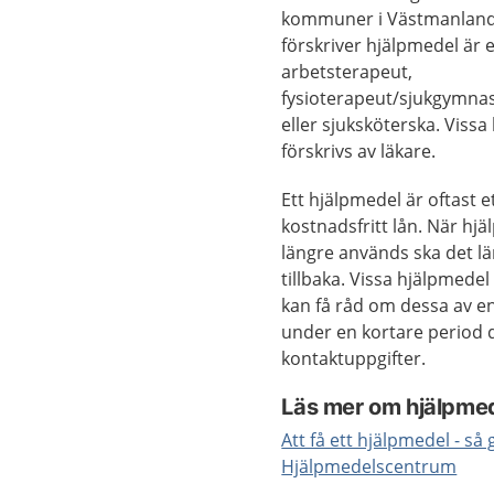
kommuner i Västmanlan
förskriver hjälpmedel är 
arbetsterapeut,
fysioterapeut/sjukgymnas
eller sjuksköterska. Viss
förskrivs av läkare.
Ett hjälpmedel är oftast e
kostnadsfritt lån. När hjä
längre används ska det 
tillbaka. Vissa hjälpmede
kan få råd om dessa av en
under en kortare period 
kontaktuppgifter.
Läs mer om hjälpme
Att få ett hjälpmedel - så g
Hjälpmedelscentrum