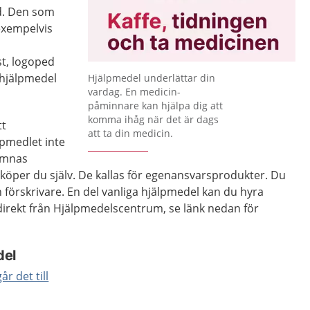
d. Den som
exempelvis
t, logoped
a hjälpmedel
Hjälpmedel underlättar din
vardag. En medicin-
påminnare kan hjälpa dig att
komma ihåg när det är dags
tt
att ta din medicin.
lpmedlet inte
lämnas
l köper du själv. De kallas för egenansvarsprodukter. Du
 förskrivare. En del vanliga hjälpmedel kan du hyra
direkt från Hjälpmedelscentrum, se länk nedan för
del
år det till