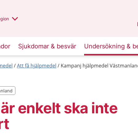
r valt region
n annan
egion
Västmanland
.
ador
Sjukdomar & besvär
Undersökning & b
medel
Att få hjälpmedel
Kampanj hjälpmedel Västmanlan
manland
manland
är enkelt ska inte
rt