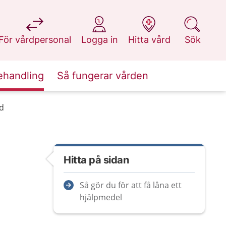
på 1177.se
på 1177.se
på 1177.se
på 1177.se
För vårdpersonal
Logga in
Hitta vård
Sök
ehandling
Så fungerar vården
d
Hitta på sidan
Så gör du för att få låna ett
hjälpmedel