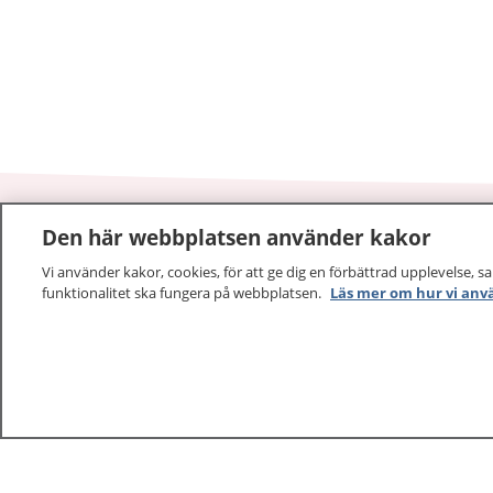
Den här webbplatsen använder kakor
1177
–
tryggt om din hälsa och vård
Vi använder kakor, cookies, för att ge dig en förbättrad upplevelse, s
funktionalitet ska fungera på webbplatsen.
Läs mer om hur vi anv
På 1177.se får du råd om hälsa och information om 
vilka mottagningar du kan kontakta. Logga in för att lä
och göra dina vårdärenden. Ring telefonnummer 1177
sjukvårdsrådgivning dygnet runt.
1177 ger dig råd när du vill må bättre.