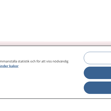
ammanställa statistik och för att viss nödvändig
änder kakor
sjukdomar och
Other languages
sa din journal
Lättläst svenska
 för