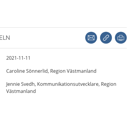
Dela via mejl
Kopiera län
Skr
KELN
2021-11-11
Caroline
Sönnerlid,
Region Västmanland
Jennie
Svedh,
Kommunikationsutvecklare,
Region
Västmanland