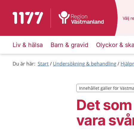
Till startsidan för 1177
Du ha
Välj
e
r
Liv & hälsa
Barn & gravid
Olyckor & sk
Du är här:
Start
Undersökning & behandling
Hjälp
Innehållet gäller för Väst
Innehållet gäller för Väst
Det som 
vara svå