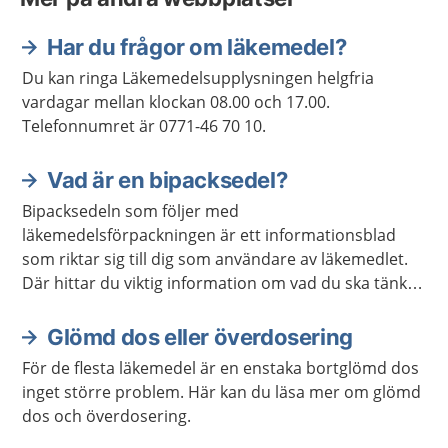
Har du frågor om läkemedel?
Du kan ringa Läkemedelsupplysningen helgfria
vardagar mellan klockan 08.00 och 17.00.
Telefonnumret är 0771-46 70 10.
Vad är en bipacksedel?
Bipacksedeln som följer med
läkemedelsförpackningen är ett informationsblad
som riktar sig till dig som användare av läkemedlet.
Där hittar du viktig information om vad du ska tänka
på när du använder ditt läkemedel. Här kan du läsa
om bipacksedlar.
Glömd dos eller överdosering
För de flesta läkemedel är en enstaka bortglömd dos
inget större problem. Här kan du läsa mer om glömd
dos och överdosering.