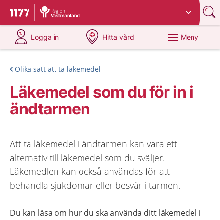
Du har valt region
Västmanland
.
Till startsidan för 1177
på 1177.se
på 1177.se
Meny
Logga in
Hitta vård
Olika sätt att ta läkemedel
Läkemedel som du för in i
ändtarmen
Att ta läkemedel i ändtarmen kan vara ett
alternativ till läkemedel som du sväljer.
Läkemedlen kan också användas för att
behandla sjukdomar eller besvär i tarmen.
Du kan läsa om hur du ska använda ditt läkemedel i