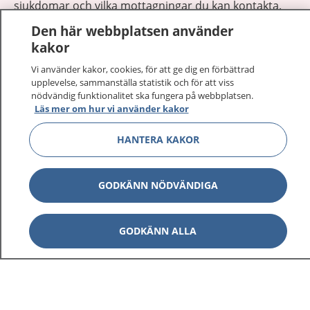
sjukdomar och vilka mottagningar du kan kontakta.
Logga in för att läsa din journal och göra dina
Den här webbplatsen använder
vårdärenden. Ring telefonnummer 1177 för
kakor
sjukvårdsrådgivning dygnet runt.
Vi använder kakor, cookies, för att ge dig en förbättrad
1177 ger dig råd när du vill må bättre.
upplevelse, sammanställa statistik och för att viss
nödvändig funktionalitet ska fungera på webbplatsen.
Läs mer om hur vi använder kakor
HANTERA KAKOR
Visa inn
1177 på flera språk
GODKÄNN NÖDVÄNDIGA
Visa inn
Om 1177
GODKÄNN ALLA
Visa inn
Kontakt
Behandling av personuppgifter