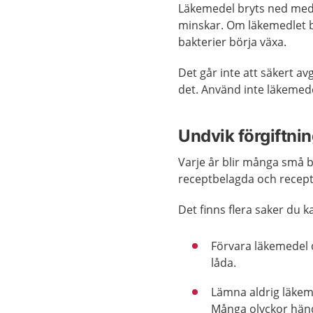
Läkemedel bryts ned med
minskar. Om läkemedlet bl
bakterier börja växa.
Det går inte att säkert av
det. Använd inte läkemede
Undvik förgiftni
Varje år blir många små b
receptbelagda och receptf
Det finns flera saker du k
Förvara läkemedel oå
låda.
Lämna aldrig läkem
Många olyckor hände