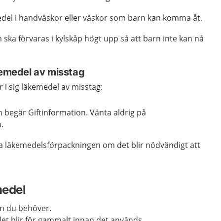
edel i handväskor eller väskor som barn kan komma åt.
 ska förvaras i kylskåp högt upp så att barn inte kan nå
kemedel av misstag
r i sig läkemedel av misstag:
 begär Giftinformation. Vänta aldrig på
.
a läkemedelsförpackningen om det blir nödvändigt att
medel
n du behöver.
dlet blir för gammalt innan det används.