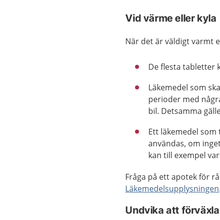
Vid värme eller kyla
När det är väldigt varmt e
De flesta tabletter
Läkemedel som ska f
perioder med några
bil. Detsamma gäll
Ett läkemedel som til
användas, om inget 
kan till exempel var
Fråga på ett apotek för r
Läkemedelsupplysningen
Undvika att förväxl