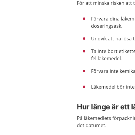
För att minska risken att 
Förvara dina läkeme
doseringsask.
Undvik att ha lösa 
Ta inte bort etiket
fel läkemedel.
Förvara inte kemik
Läkemedel bör inte
Hur länge är ett 
På läkemedlets förpackni
det datumet.