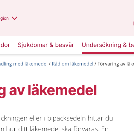
r valt region
n annan
egion
Västmanland
.
ador
Sjukdomar & besvär
Undersökning & b
dling med läkemedel
Råd om läkemedel
Förvaring av lä
g av läkemedel
kningen eller i bipacksedeln hittar du
om hur ditt läkemedel ska förvaras. En