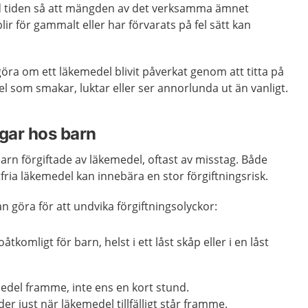
 tiden så att mängden av det verksamma ämnet
ir för gammalt eller har förvarats på fel sätt kan
göra om ett läkemedel blivit påverkat genom att titta på
l som smakar, luktar eller ser annorlunda ut än vanligt.
ngar hos barn
arn förgiftade av läkemedel, oftast av misstag. Både
ria läkemedel kan innebära en stor förgiftningsrisk.
an göra för att undvika förgiftningsolyckor:
tkomligt för barn, helst i ett låst skåp eller i en låst
edel framme, inte ens en kort stund.
r just när läkemedel tillfälligt står framme.