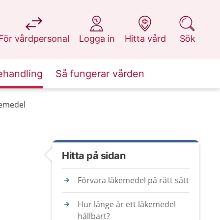
på 1177.se
på 1177.se
på 1177.se
på 1177.se
För vårdpersonal
Logga in
Hitta vård
Sök
ehandling
Så fungerar vården
kemedel
Hitta på sidan
Förvara läkemedel på rätt sätt
Hur länge är ett läkemedel
hållbart?