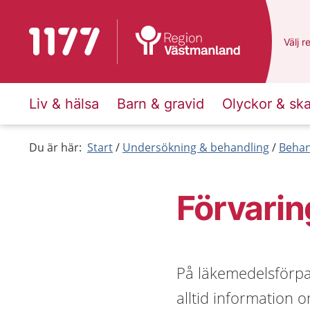
Till startsidan för 1177
Du ha
Välj
e
r
Liv & hälsa
Barn & gravid
Olyckor & sk
Du är här:
Start
Undersökning & behandling
Behan
Förvarin
På läkemedelsförpac
alltid information 