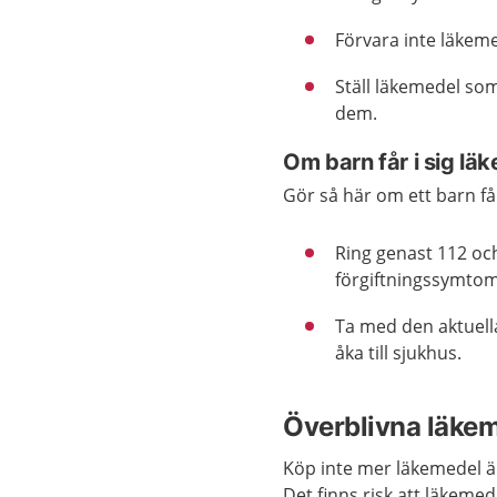
Förvara inte läkem
Ställ läkemedel som
dem.
Om barn får i sig lä
Gör så här om ett barn få
Ring genast 112 och
förgiftningssymtom
Ta med den aktuell
åka till sjukhus.
Överblivna läke
Köp inte mer läkemedel ä
Det finns risk att läkeme