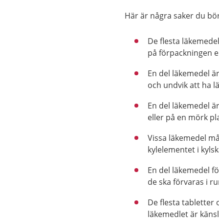
Här är några saker du bör
De flesta läkemede
på förpackningen el
En del läkemedel är
och undvik att ha l
En del läkemedel är
eller på en mörk pl
Vissa läkemedel måst
kylelementet i kyls
En del läkemedel fö
de ska förvaras i 
De flesta tabletter
läkemedlet är känsli